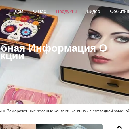
Дом
О Нас
Продукты
Видео
Событи
бная Информация О
кции
ы
>
Замороженные зеленые контактные линзы с ежегодной заменой