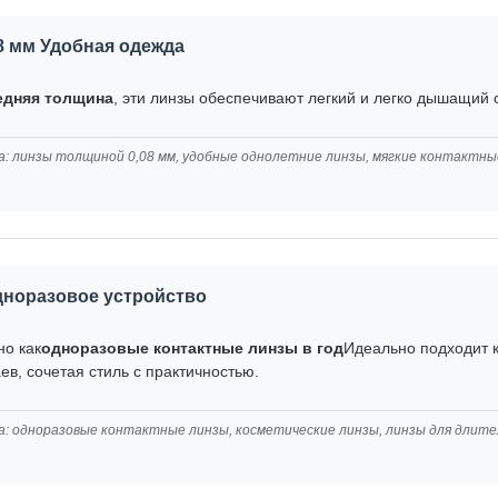
8 мм Удобная одежда
редняя толщина
, эти линзы обеспечивают легкий и легко дышащий
а: линзы толщиной 0,08 мм, удобные однолетние линзы, мягкие контактны
дноразовое устройство
но как
одноразовые контактные линзы в год
Идеально подходит к
ев, сочетая стиль с практичностью.
а: одноразовые контактные линзы, косметические линзы, линзы для длит