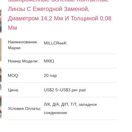
Линзы С Ежегодной Заменой,
Диаметром 14,2 Мм И Толщиной 0,08
Мм
Наименование
MILLCReeK
Марки:
Номер Модели:
МКК1
MOQ:
20 пар
Цена:
US$2.5~US$3 per pair
Л/К, Д/А, Д/П, Т/Т, западное
Условия Оплаты:
соединение