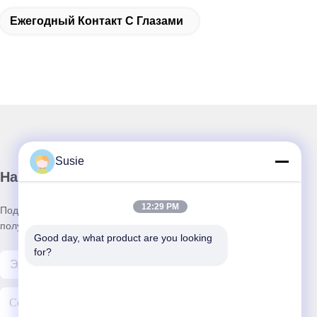
Ежегодный Контакт С Глазами
Susie
Наш бюллетень
12:29 PM
Подпишитесь на нашу информационную рассылку для
получения скидок и прочего.
Good day, what product are you looking 
for?