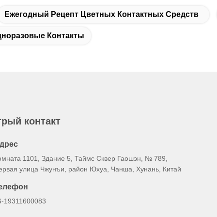
Ежегодный Рецепт Цветных Контактных Средств
дноразовые Контакты
рый контакт
дрес
омната 1101, Здание 5, Таймс Сквер Гаошэн, № 789,
ервая улица Чжунъи, район Юхуа, Чанша, Хунань, Китай
елефон
6-19311600083