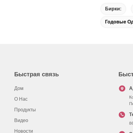
Бирки:
Годовые О
Быстрая связь
Быст
Дом
А
К
О Нас
П
Продукты
Т
Видео
8
Новости