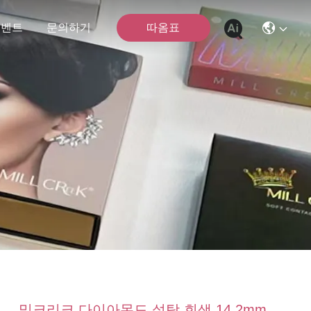
따옴표
이벤트
문의하기
밀크리크 다이아몬드 설탕 회색 14.2mm