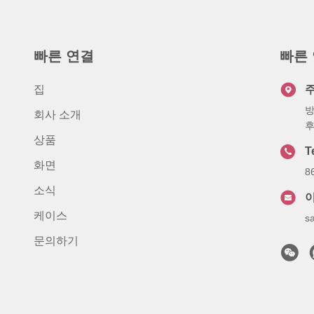
빠른 연결
빠른
집
방
회사 소개
후
상품
T
화면
8
소식
케이스
s
문의하기