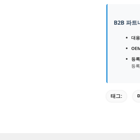
B2B 파트
대용
OE
등록
등록
태그: