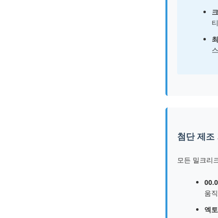
크
티
최
스
첨단 제조
모든 밀크리크
00
움직
엑토