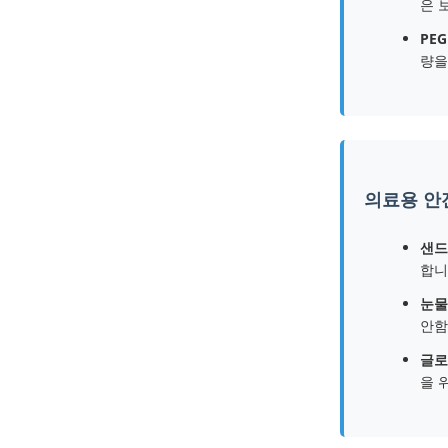
은 
PE
량을
의료용 안전
샌드
합니
눈물
안함
글로
을 