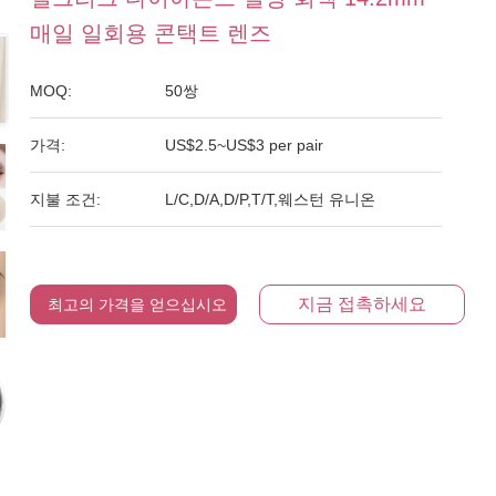
매일 일회용 콘택트 렌즈
MOQ:
50쌍
가격:
US$2.5~US$3 per pair
지불 조건:
L/C,D/A,D/P,T/T,웨스턴 유니온
지금 접촉하세요
최고의 가격을 얻으십시오