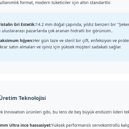
llanımlık format, modern tüketiciler için altın standarttır.
istalin Gri Estetik:
14.2 mm doğal çapında, yıldız benzeri bir "Şeker" 
e uluslararası pazarlarda çok aranan hidratlı bir görünüm..
aksimum hijyen:
Her gün taze ve steril bir çift, enfeksiyon ve protein
krar satın almaları ve işiniz için yüksek müşteri sadakati sağlar.
Üretim Teknolojisi
k Innovation ürünleri gibi, bu lens de beş büyük endüstri lideri tekno
3mm Ultra ince hassasiyet:
Yüksek performanslı servokontrollü kalı