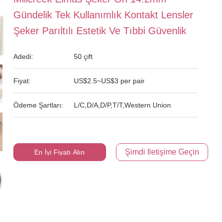
Gündelik Tek Kullanımlık Kontakt Lensler
Şeker Parıltılı Estetik Ve Tıbbi Güvenlik
Adedi:
50 çift
Fiyat:
US$2.5~US$3 per pair
Ödeme Şartları:
L/C,D/A,D/P,T/T,Western Union
Şimdi Iletişime Geçin
En İyi Fiyatı Alın