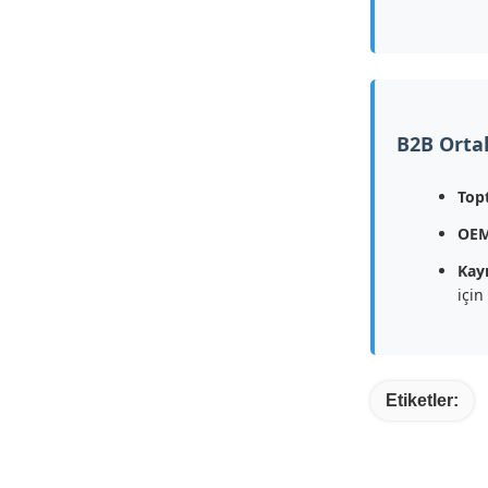
B2B Ortak
Topt
OEM
Kayı
için
Etiketler: