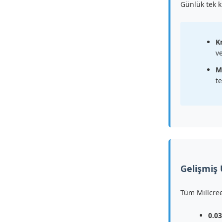
Günlük tek ku
Kr
v
M
te
Gelişmiş 
Tüm Millcree
0.0