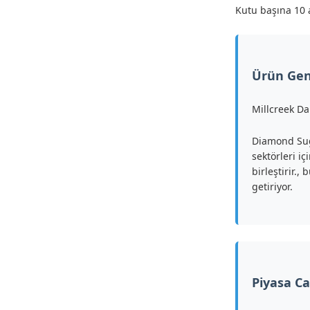
Kutu başına 10 
Ürün Ge
Millcreek Da
Diamond Suga
sektörleri i
birleştirir.
getiriyor.
Piyasa C