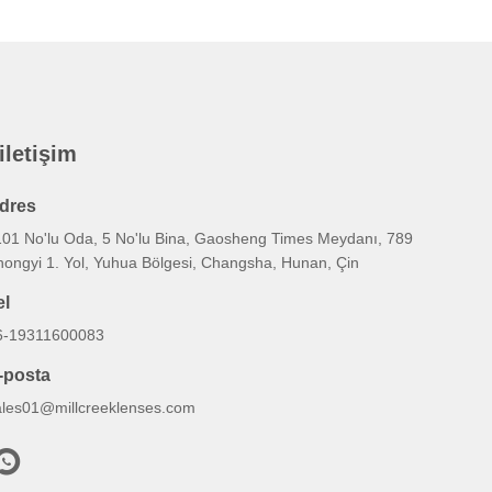
 iletişim
dres
101 No'lu Oda, 5 No'lu Bina, Gaosheng Times Meydanı, 789
hongyi 1. Yol, Yuhua Bölgesi, Changsha, Hunan, Çin
el
6-19311600083
-posta
ales01@millcreeklenses.com