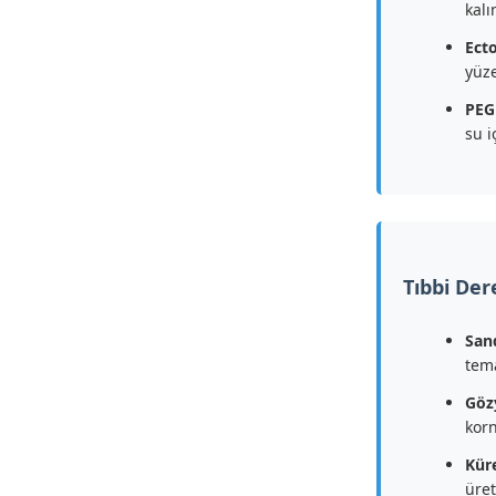
kalı
Ecto
yüze
PEG
su i
Tıbbi De
Sand
tem
Gözy
korn
Küre
üret