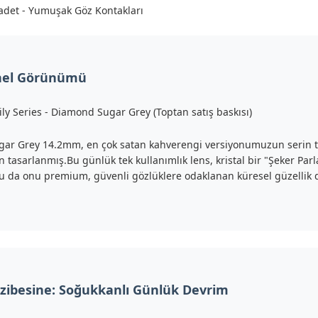
adet - Yumuşak Göz Kontakları
nel Görünümü
ily Series - Diamond Sugar Grey (Toptan satış baskısı)
r Grey 14.2mm, en çok satan kahverengi versiyonumuzun serin tonl
çin tasarlanmış.Bu günlük tek kullanımlık lens, kristal bir "Şeker Pa
, bu da onu premium, güvenli gözlüklere odaklanan küresel güzellik d
azibesine: Soğukkanlı Günlük Devrim