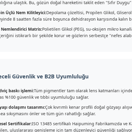
nlığına ulaştık. Bu, gözün doğal hareketini taklit eden "Sıfır Duygu
in Üçlü Nem Kilitleyici:
Depolama çözeltisi, Propilen Glikol, Gliserol
yinde 8 saatten fazla süre boyunca dehidrasyon karşısında kalın bi
 Nemlendirici Matris:
Polietilen Glikol (PEG), su-oksijen mikro kana
çeriğini istikrarlı bir şekilde korur ve gözlerin serbestçe "nefes alab
receli Güvenlik ve B2B Uyumluluğu
viç baskı işlemi:
Tüm pigmentler tam olarak lens katmanları içinde
as %100 güvenlik ve tıbbi uyumluluğu sağlar.
aşı dolaşımı tasarımı:
Çok kıvrımlı kenar profili doğal gözyaşı alışv
ea sıkışmasını önler ve tüm gün rahatlığı sağlar.
sel Sertifikalar:
ISO 13485 sertifikalı Haipuming Fabrikamızda ve Kang
ilen, uluslararası genişleme için tam düzenleyici güvenliği sağlıyor