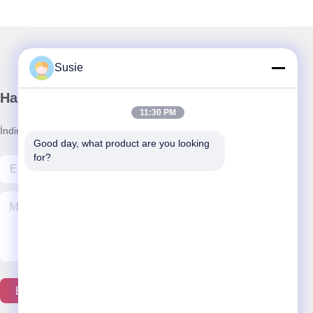
Susie
Haber Bültenimiz
11:30 PM
İndirimler ve daha fazlası için bültenimize abone olun.
Good day, what product are you looking 
for?
Bizimle İletişim