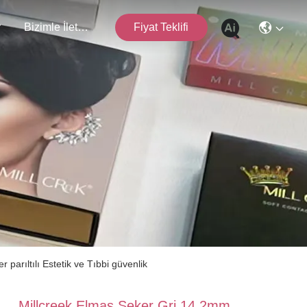
r
Bizimle İletişim
Fiyat Teklifi
parıltılı Estetik ve Tıbbi güvenlik
Millcreek Elmas Şeker Gri 14.2mm