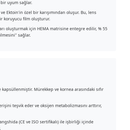
" bir uyum sağlar.
 ve Ektoin'in özel bir karışımından oluşur. Bu, lens
r koruyucu film oluşturur.
lları oluşturmak için HEMA matrisine entegre edilir, % 55
ilmesini" sağlar.
 kapsüllenmiştir. Mürekkep ve kornea arasındaki sıfır
erişini teşvik eder ve oksijen metabolizmasını arttırır,
shida (CE ve ISO sertifikalı) ile işbirliği içinde
.