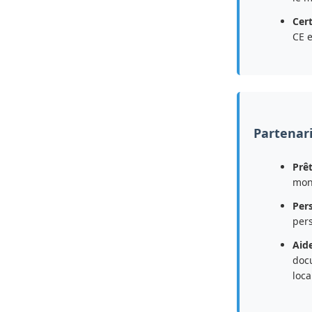
Cert
CE e
Partenari
Prêt
mon
Per
pers
Aide
docu
loca