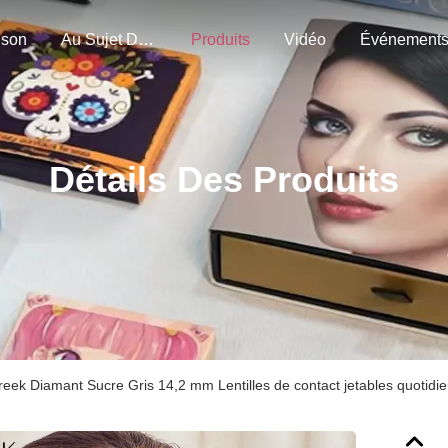
ison
Au Sujet De Nous
Produits
Vidéo
Événement
Détails Des Produits
creek Diamant Sucre Gris 14,2 mm Lentilles de contact jetables quotid