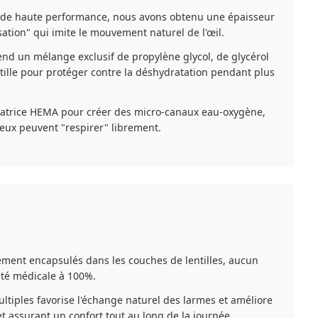
é de haute performance, nous avons obtenu une épaisseur
tion" qui imite le mouvement naturel de l'œil.
nd un mélange exclusif de propylène glycol, de glycérol
entille pour protéger contre la déshydratation pendant plus
a matrice HEMA pour créer des micro-canaux eau-oxygène,
eux peuvent "respirer" librement.
ement encapsulés dans les couches de lentilles, aucun
mité médicale à 100%.
ultiples favorise l'échange naturel des larmes et améliore
 assurant un confort tout au long de la journée.