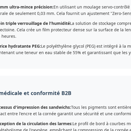
3mm ultra-mince précision:
En utilisant un moulage servo-contrôl
rale de seulement 0,03 mm. Cela fournit un ajustement "Zero-Sensa
in triple verrouillage de l'humidité
La solution de stockage compre
'ectoïne. Cela crée un film protecteur dense sur la surface de la l
 heures.
rice hydratante PEG:
Le polyéthylène glycol (PEG) est intégré à l
tenant une teneur en eau stable de 55% et garantissant que les y
 médicale et conformité B2B
cessus d'impression des sandwichs:
Tous les pigments sont entièr
act entre l'encre et la cornée garantit une sécurité et une confor
eption de la circulation des larmes:
Le profil de bord à courbes m
étabolisme de l'oxygène, empêchant la compression de la cornée et