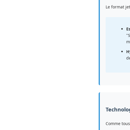
Le format je
Es
"
m
H
d
Technolog
Comme tous l