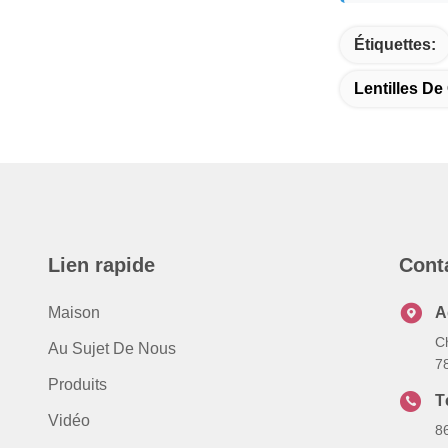
Étiquettes:
Lentilles De
Lien rapide
Cont
Maison
A
C
Au Sujet De Nous
7
Produits
T
Vidéo
8