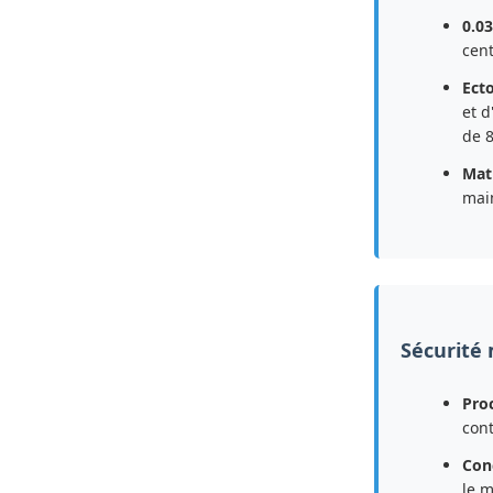
0.0
cent
Ecto
et d
de 8
Mat
main
Sécurité
Pro
cont
Conc
le m