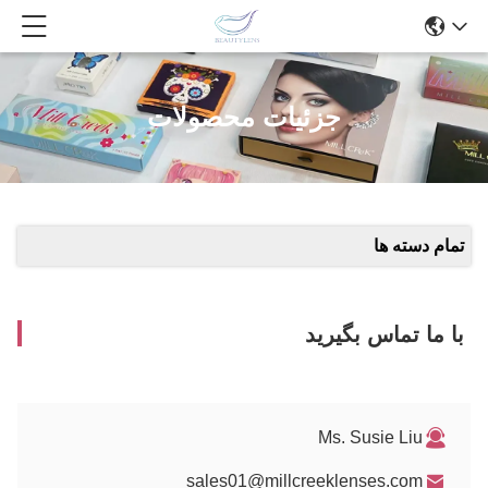
جزئیات محصولات
تمام دسته ها
با ما تماس بگیرید
Ms. Susie Liu
sales01@millcreeklenses.com