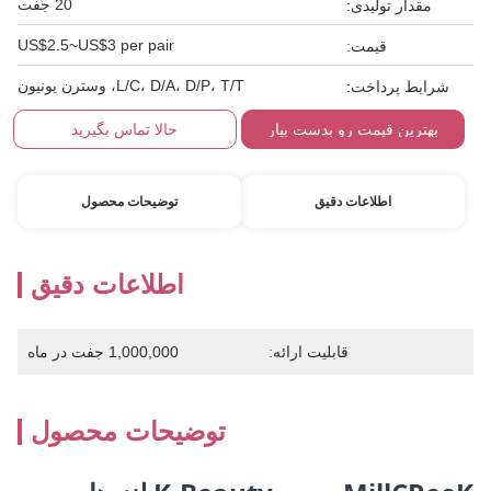
20 جفت
مقدار تولیدی:
US$2.5~US$3 per pair
قیمت:
L/C، D/A، D/P، T/T، وسترن یونیون
شرایط پرداخت:
بهترین قیمت رو بدست بیار
حالا تماس بگیرید
اطلاعات دقیق
توضیحات محصول
اطلاعات دقیق
قابلیت ارائه:
1,000,000 جفت در ماه
توضیحات محصول