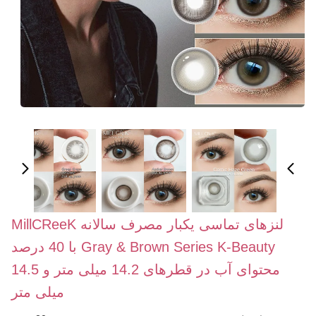
لنزهای تماسی یکبار مصرف سالانه MillCReeK
Gray & Brown Series K-Beauty با 40 درصد
محتوای آب در قطرهای 14.2 میلی متر و 14.5
میلی متر