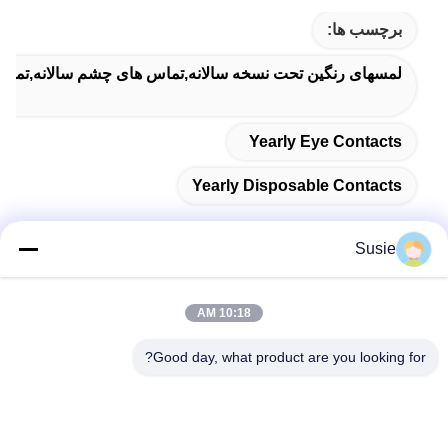
برچسب ها:
لمسهای رنگین تحت نسخه سالانه,تماس های چشم سالانه,تماس
Yearly Eye Contacts
Yearly Disposable Contacts
Susie
تماس سریع
10:18 AM
آدرس
Good day, what product are you looking for?
اتاق 1101، ساختمان 5، میدان تایمز گائوشنگ، شماره 789، جاده
اول ژونگی، منطقه یوهوا، چانگشا، هونان، چین
تلفن