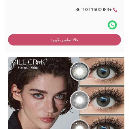
+8619311600083
حالا تماس بگیرید