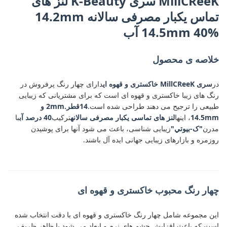
MillCReeK سری K-Beauty لنز های
تماس یکبار مصرفی سالانه 14.2mm
14.5mm 40% آب
خلاصه ی محصول
در
سری MillCReeK خاکستری و قهوه ای
دارای چهار رنگ پرفروش در
رنگ های زیبا خاکستری و قهوه ای است که برای مشتریانی که زیبایی
طبیعی را ترجیح می دهند طراحی شده است.
14قطر.2mm و
14.5mm
، اينها
لنز های تماسی یکبار مصرفی سالانه
ترکیب
40 درصد آب
با
مدرن
"ک-بيوتي"
زیبایی شناسی، باعث می شود آنها برای پوشیدن
روزمره و بازارهای زیبایی جهانی ایده آل باشند.
چهار رنگ محبوب خاکستری و قهوه ای
این مجموعه شامل چهار رنگ خاکستری و قهوه ای با دقت انتخاب شده
است که باعث افزایش چشم های نرم و ابعاد می شود.با ظاهر ظریف