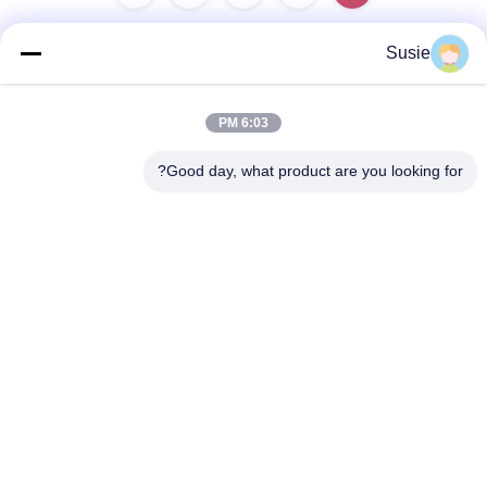
Susie
تماس سریع
6:03 PM
آدرس
Good day, what product are you looking for?
اتاق 1101، ساختمان 5، میدان تایمز گائوشنگ، شماره 789، جاده
اول ژونگی، منطقه یوهوا، چانگشا، هونان، چین
تلفن
86-19311600083
ایمیل
sales01@millcreeklenses.com