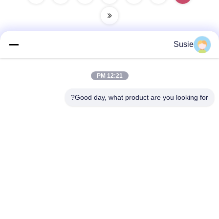
Susie
تماس سریع
12:21 PM
آدرس
Good day, what product are you looking for?
اتاق 1101، ساختمان 5، میدان تایمز گائوشنگ، شماره 789، جاده
اول ژونگی، منطقه یوهوا، چانگشا، هونان، چین
تلفن
86-19311600083
ایمیل
sales01@millcreeklenses.com