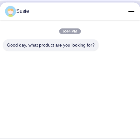
Susie
Быстрый контакт
Адрес
6:44 PM
Комната 1101, Здание 5, Таймс Сквер Гаошэн, № 789,
Good day, what product are you looking for?
Первая улица Чжунъи, район Юхуа, Чанша, Хунань,
Китай
Телефон
86-19311600083
Электронная почта
sales01@millcreeklenses.com
Политика уединения
|
Карта сайта
| Качество Китая
хорошее Ежедневные одноразовые линзы Поставщик. ©