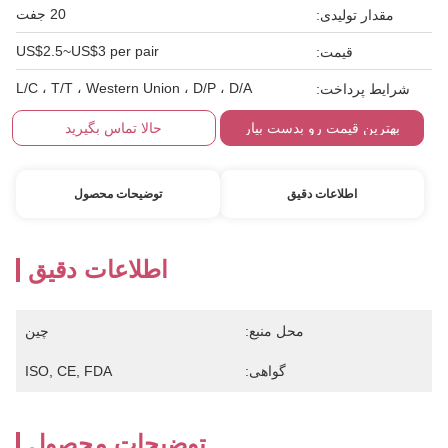
20 جفت
مقدار تولیدی:
US$2.5~US$3 per pair
قیمت:
L/C ، T/T ، Western Union ، D/P ، D/A
شرایط پرداخت:
بهترین قیمت رو بدست بیار
حالا تماس بگیرید
اطلاعات دقیق
توضیحات محصول
اطلاعات دقیق
محل منبع:
چین
گواهی:
ISO, CE, FDA
توضیحات محصول