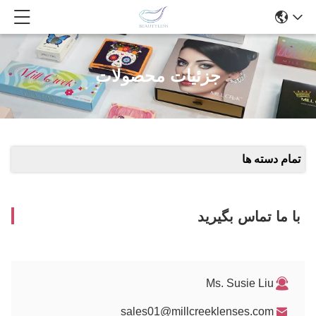
جزئیات محصولات
تمام دسته ها
با ما تماس بگیرید
Ms. Susie Liu
sales01@millcreeklenses.com