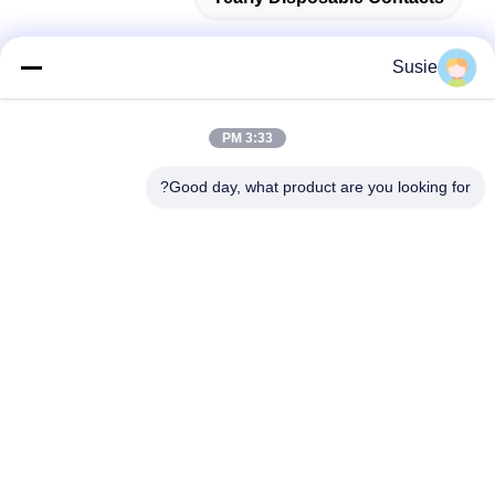
Susie
تماس سریع
3:33 PM
آدرس
Good day, what product are you looking for?
اتاق 1101، ساختمان 5، میدان تایمز گائوشنگ، شماره 789، جاده
اول ژونگی، منطقه یوهوا، چانگشا، هونان، چین
تلفن
86-19311600083
ایمیل
sales01@millcreeklenses.com