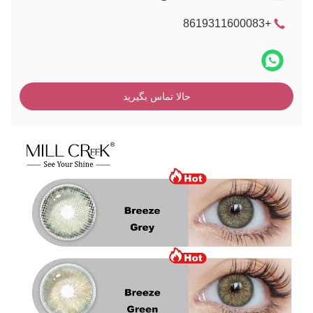
+8619311600083
حالا تماس بگیرید