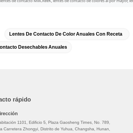
 lentes de contacto MillCReeK, lentes de contacto de colores al por mayor, l
Lentes De Contacto De Color Anuales Con Receta
ontacto Desechables Anuales
acto rápido
irección
abitación 1101, Edificio 5, Plaza Gaosheng Times, No. 789,
ra Carretera Zhongyi, Distrito de Yuhua, Changsha, Hunan,