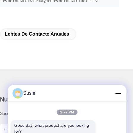
entes de contacto K-beauty, lentes de contacto de belleza
Lentes De Contacto Anuales
Susie
Nuestro boletín
9:27 PM
Suscríbete a nuestro boletín para obtener descuentos y más.
Good day, what product are you looking 
for?