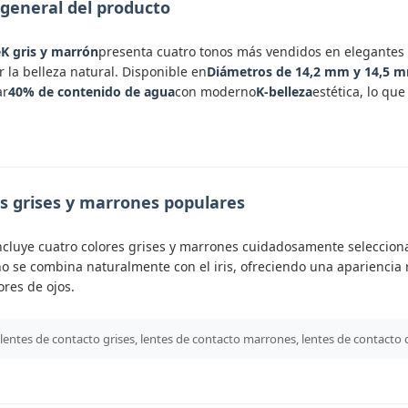
 general del producto
eK gris y marrón
presenta cuatro tonos más vendidos en elegantes 
r la belleza natural. Disponible en
Diámetros de 14,2 mm y 14,5 
ar
40% de contenido de agua
con moderno
K-belleza
estética, lo qu
s grises y marrones populares
incluye cuatro colores grises y marrones cuidadosamente seleccion
ño se combina naturalmente con el iris, ofreciendo una apariencia 
ores de ojos.
 lentes de contacto grises, lentes de contacto marrones, lentes de contacto 