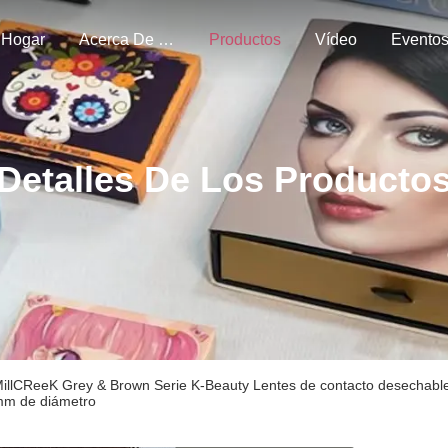
Hogar
Acerca De Nosotros
Productos
Vídeo
Evento
Detalles De Los Producto
illCReeK Grey & Brown Serie K-Beauty Lentes de contacto desechabl
m de diámetro