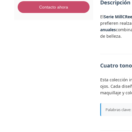
Descripción
Contacto ahora
El
Serie MillCRe
prefieren realza
anuales
combin
de belleza.
Cuatro tono
Esta colección 
ojos. Cada dise
maquillaje y col
Palabras clave: