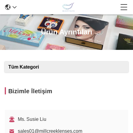
Ürün Ayrıntıları
Tüm Kategori
Bizimle İletişim
Ms. Susie Liu
sales01@millcreeklenses.com