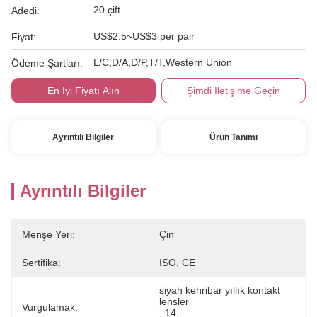
20 çift
Adedi:
US$2.5~US$3 per pair
Fiyat:
L/C,D/A,D/P,T/T,Western Union
Ödeme Şartları:
En İyi Fiyatı Alın
Şimdi Iletişime Geçin
Ayrıntılı Bilgiler
Ürün Tanımı
Ayrıntılı Bilgiler
Menşe Yeri:
Çin
Sertifika:
ISO, CE
siyah kehribar yıllık kontakt 
lensler
Vurgulamak:
, 
14
, 