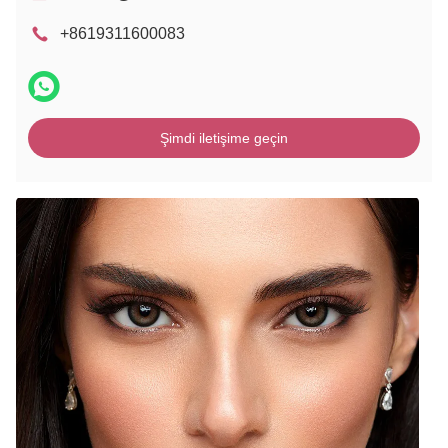
+8619311600083
Şimdi iletişime geçin