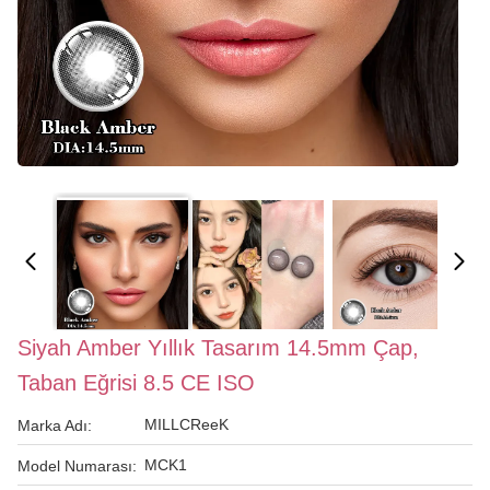
Siyah Amber Yıllık Tasarım 14.5mm Çap,
Taban Eğrisi 8.5 CE ISO
MILLCReeK
Marka Adı:
MCK1
Model Numarası: