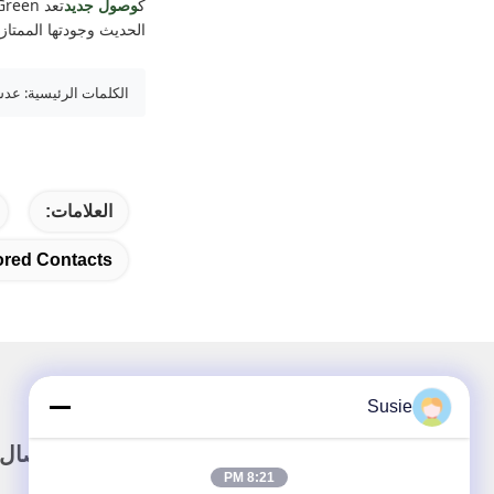
ك
وصول جديد
تعد Molly Green خيارًا ممتازًا للموزعين وتجار التجزئة والعلامات التجارية الخاصة التي تبحث عن الموضة
الحديث وجودتها الممتازة
الكلمات الرئيسية: عدسات لاصقة ب
العلامات:
ored Contacts
Susie
وصلة سريعة
اتصال
8:21 PM