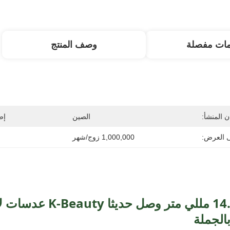
مات مفصلة
وصف المنتج
 المنشأ:
الصين
إص
ى العرض:
1,000,000 زوج/شهر
الجملة