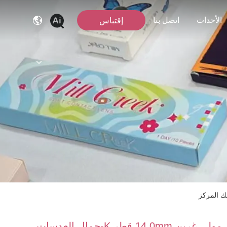
الأحداث
اتصل بنا
إقتباس
مولي غرين 14.0mm قطر K-جمال العدسات