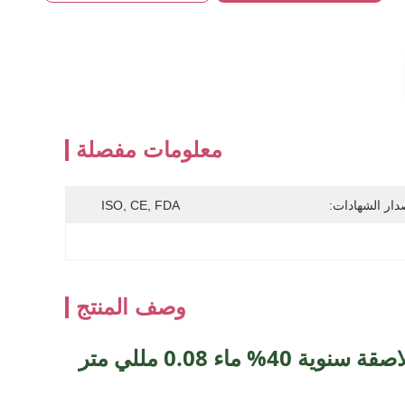
معلومات مفصلة
دار الشهادات:
ISO, CE, FDA
وصف المنتج
مولي جرين 14.0 مللي متر وصل حديثا K-Beauty عدسات لاصقة سنوية 40% ماء 0.08 مللي متر