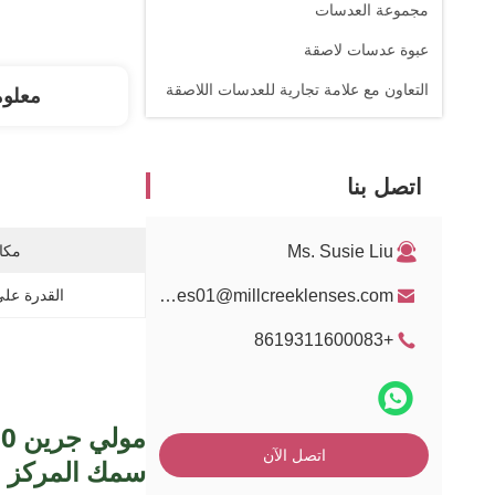
مجموعة العدسات
عبوة عدسات لاصقة
التعاون مع علامة تجارية للعدسات اللاصقة
معلو
اتصل بنا
Ms. Susie Liu
مكان
sales01@millcreeklenses.com
القدرة عل
+8619311600083
اتصل الآن
سمك المركز ب