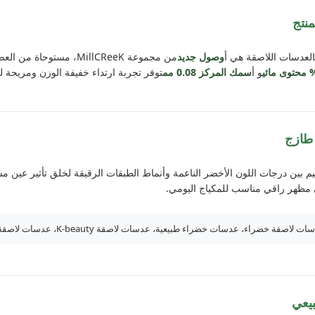
نتج
العدسات اللاصقة هي أ
وصول جديد
من مجموعة MillCReeK، مستوحاة من العصر الحديث
و أ
سمك المركز 0.08 مم
توفر تجربة ارتداء خفيفة الوزن ومريحة ل
 طازج
م بين درجات اللون الأخضر الناعمة وأنماط الطبقات الرقيقة لخلق تأثير عين 
 مظهر راقي مناسب للمكياج اليومي.
صقة خضراء، عدسات خضراء طبيعية، عدسات لاصقة K-beauty، عدسات لاصقة للتجميل