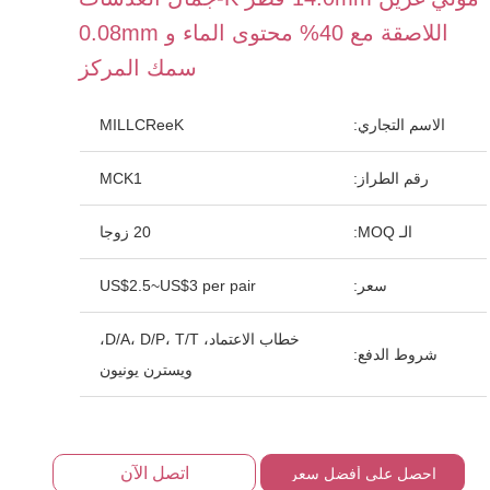
اللاصقة مع 40% محتوى الماء و 0.08mm
سمك المركز
الاسم التجاري:
MILLCReeK
رقم الطراز:
MCK1
الـ MOQ:
20 زوجا
سعر:
US$2.5~US$3 per pair
خطاب الاعتماد، D/A، D/P، T/T،
شروط الدفع:
ويسترن يونيون
اتصل الآن
احصل على أفضل سعر