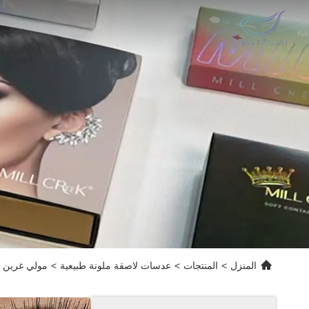
المنزل
>
المنتجات
>
عدسات لاصقة ملونة طبيعية
>
مولي غرين 14.0mm قطر K-جمال العدسات اللاصقة مع 40% محتوى الماء و 0.08mm سمك المركز