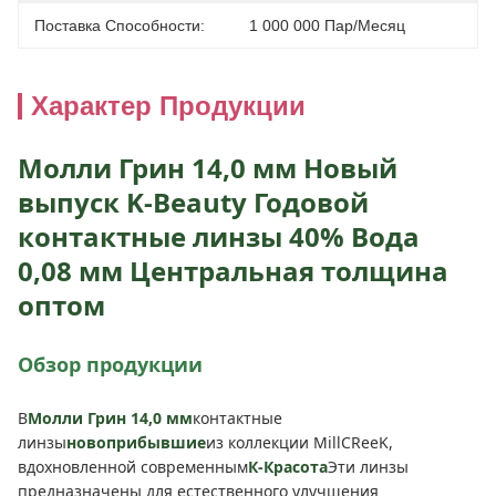
Поставка Способности:
1 000 000 Пар/месяц
Характер Продукции
Молли Грин 14,0 мм Новый
выпуск K-Beauty Годовой
контактные линзы 40% Вода
0,08 мм Центральная толщина
оптом
Обзор продукции
В
Молли Грин 14,0 мм
контактные
линзы
новоприбывшие
из коллекции MillCReeK,
вдохновленной современным
К-Красота
Эти линзы
предназначены для естественного улучшения