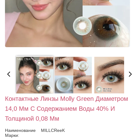
Контактные Линзы Molly Green Диаметром
14,0 Мм С Содержанием Воды 40% И
Толщиной 0,08 Мм
Наименование
MILLCReeK
Марки: