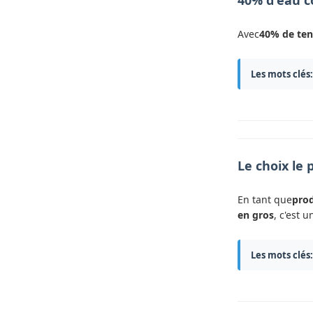
40% d'eau c
Avec
40% de ten
Les mots clés:
Le choix le 
En tant que
prod
en gros
, c'est 
Les mots clés: