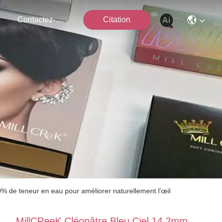
s
Contactez-Nous
Citation
0% de teneur en eau pour améliorer naturellement l'œil
MillCReeK Cléopâtre Bleu Ciel 14.2mm