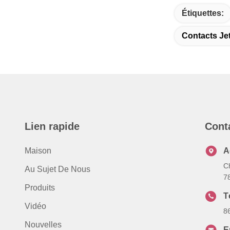
Étiquettes:
Contacts Je
Lien rapide
Cont
Maison
A
C
Au Sujet De Nous
7
Produits
T
Vidéo
8
Nouvelles
E