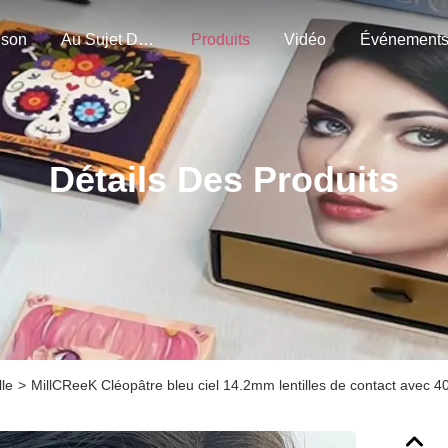
ison
Au Sujet De Nous
Produits
Vidéo
Événement
Détails Des Produits
lle
>
MillCReeK Cléopâtre bleu ciel 14.2mm lentilles de contact avec 4