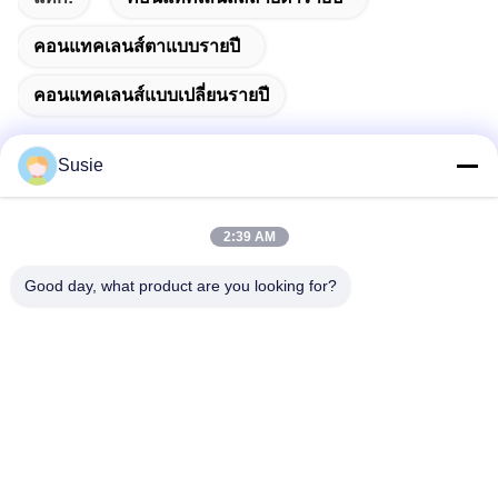
คอนแทคเลนส์ตาแบบรายปี
คอนแทคเลนส์แบบเปลี่ยนรายปี
Susie
ติดต่อเร็ว
2:39 AM
Good day, what product are you looking for?
ที่อยู่
ห้อง 1101 อาคาร 5, Gaosheng Times Square, เลขที่ 789 ถนน
Zhongyi 1st, เขต Yuhua, ฉางชา, หูหนาน, จีน
โทรศัพท์
86-19311600083
อีเมล
sales01@millcreeklenses.com