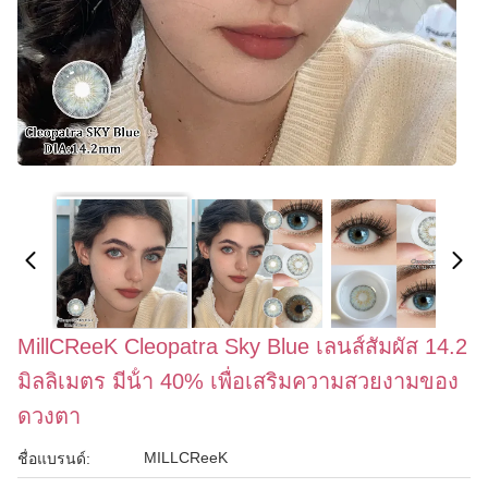
MillCReeK Cleopatra Sky Blue เลนส์สัมผัส 14.2
มิลลิเมตร มีน้ํา 40% เพื่อเสริมความสวยงามของ
ดวงตา
MILLCReeK
ชื่อแบรนด์: