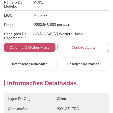
Número Do
MCK1
Modelo:
20 pares
MOQ:
US$2.5~US$3 per pair
Preço:
Condições De
L/C,D/A,D/P,T/T,Western Union
Pagamento:
Obtenha O Melhor Preço
Contato Agora
Informações Detalhadas
Descrição Do Produto
Informações Detalhadas
Lugar De Origem:
China
Certificação:
ISO, CE, FDA