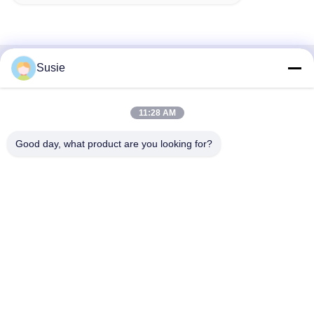
Susie
Contato rápido
Endereço
11:28 AM
Sala 1101, Edifício 5, Gaosheng Times Square, n.o 789
Good day, what product are you looking for?
Zhongyi 1st Road, distrito de Yuhua, Changsha, Hunan,
China
Telefone
86-19311600083
E-mail
sales01@millcreeklenses.com