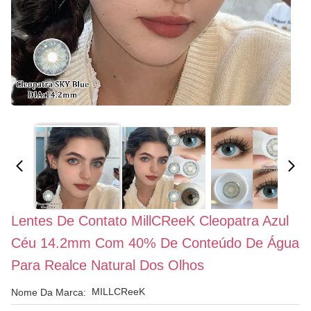
Lentes De Contato MillCReeK Cleopatra Azul
Céu 14.2mm Com 40% De Conteúdo De Água
Para Realce Natural Dos Olhos
MILLCReeK
Nome Da Marca: