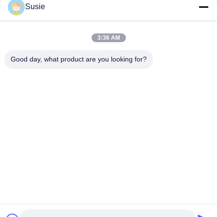
Susie
Γρήγορη επικοινωνία
3:36 AM
Διεύθυνση
Good day, what product are you looking for?
Δωμάτιο 1101, κτίριο 5, Gaosheng Times Square, αριθ. 789
Zhongyi 1st Road, περιοχή Yuhua, Changsha, Hunan, Κίνα
Τηλ.
86-19311600083
Ηλεκτρονικό ταχυδρομείο
sales01@millcreeklenses.com
Πολιτική μυστικότητας
|
Sitemap
| Καλή ποιότητα της Κίνας
Ημερήσιοι φακοί μίας χρήσης Προμηθευτής. Πνευματικά
δικαιώματα © 2025-2026 Beautylens Technology Co., Ltd. .