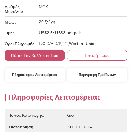
Αριθμός
MCK1
Μοντέλου:
20 ζεύγη
MOQ:
US$2.5~US$3 per pair
Τιμή:
L/C,D/A,D/P,T/T,Western Union
Όροι Πληρωμής:
Πάρτε Την Καλύτερη Τιμή
Επαφή Τώρα
Πληροφορίες Λεπτομέρειας
Περιγραφή Προϊόντων
Πληροφορίες Λεπτομέρειας
Τόπος Καταγωγής:
Κίνα
Πιστοποίηση:
ISO, CE, FDA