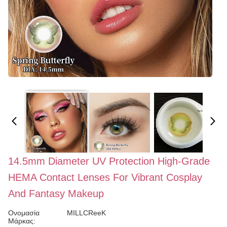
14.5mm Diameter UV Protection High-Grade
HEMA Contact Lenses For Vibrant Cosplay
And Fantasy Makeup
Ονομασία
MILLCReeK
Μάρκας: