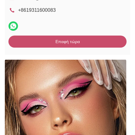
+8619311600083
Επαφή τώρα