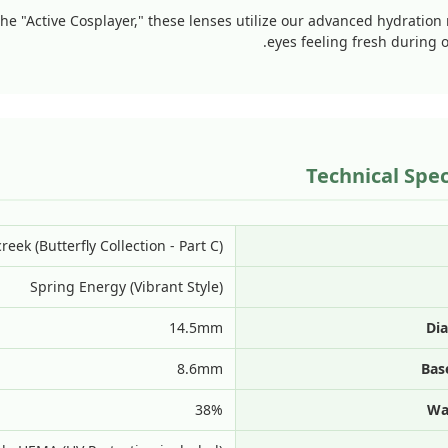
he "Active Cosplayer," these lenses utilize our advanced hydration 
eyes feeling fresh during 
Technical Spec
creek (Butterfly Collection - Part C)
Spring Energy (Vibrant Style)
14.5mm
Di
8.6mm
Bas
38%
Wa