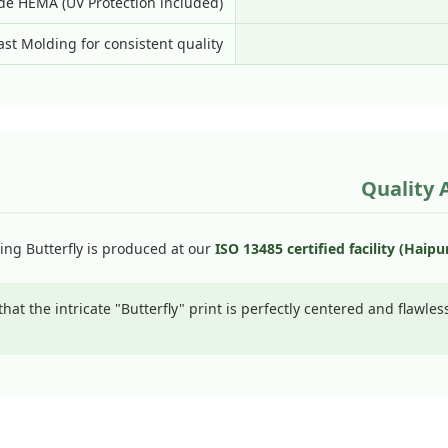
de HEMA (UV Protection included)
st Molding for consistent quality
Quality 
ring Butterfly is produced at our
ISO 13485 certified facility (Haip
t the intricate "Butterfly" print is perfectly centered and flawles