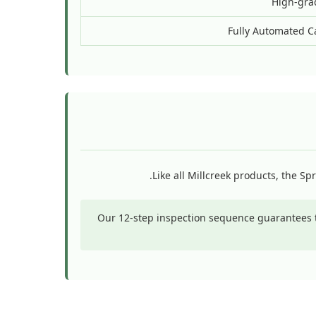
High-gra
Fully Automated Ca
.
Like all Millcreek products, the Sp
Our 12-step inspection sequence guarantees tha