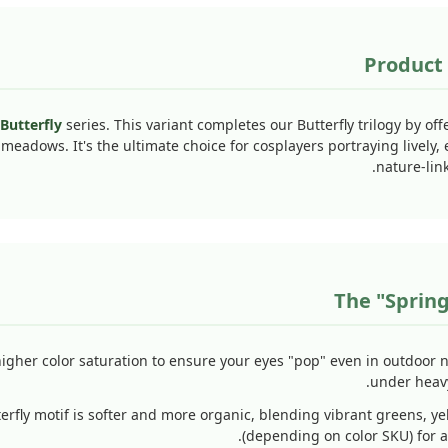
Product
Butterfly
series. This variant completes our Butterfly trilogy by off
eadows. It's the ultimate choice for cosplayers portraying lively, 
nature-lin
The "Sprin
gher color saturation to ensure your eyes "pop" even in outdoor na
under heavy 
erfly motif is softer and more organic, blending vibrant greens, ye
(depending on color SKU) for a 