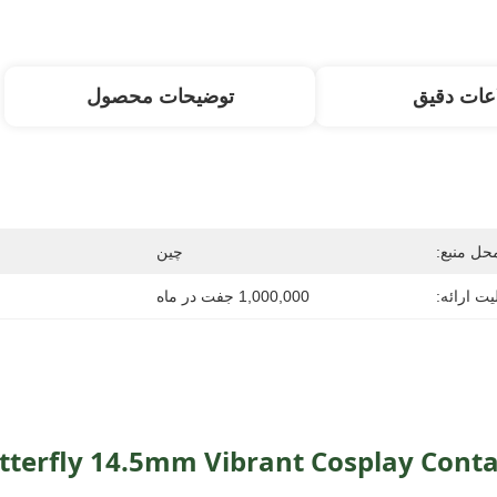
عات دقیق
توضیحات محصول
حل منبع:
چین
یت ارائه:
1,000,000 جفت در ماه
utterfly 14.5mm Vibrant Cosplay Cont