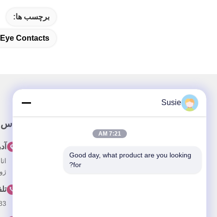
برچسب ها:
 Eye Contacts
Susie
پيوند سريع
تماس 
7:21 AM
خونه
آد
Good day, what product are you looking 
درباره ما
for?
ژون
محصولات
تل
ویدیو
83
اخبار