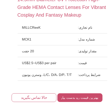
Grade HEMA Contact Lenses For Vibrant
Cosplay And Fantasy Makeup
نام تجاری:
MILLCReeK
شماره مدل:
MCK1
مقدار تولیدی:
20 جفت
قیمت:
US$2.5~US$3 per pair
شرایط پرداخت:
L/C، D/A، D/P، T/T، وسترن یونیون
حالا تماس بگیرید
بهترین قیمت رو بدست بیار