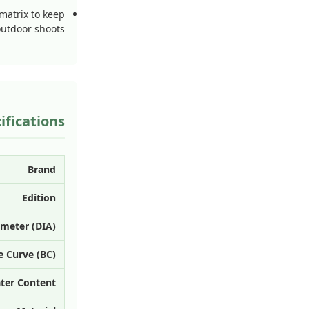
matrix to keep
outdoor shoots.
ifications
Brand
Edition
ameter (DIA)
e Curve (BC)
ter Content