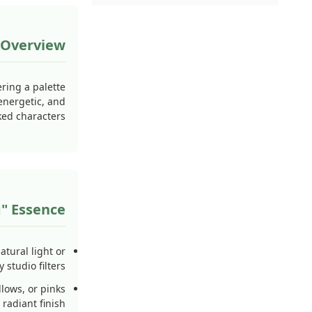
 Overview
ering a palette
energetic, and
ked characters.
g" Essence
tural light or
studio filters.
llows, or pinks
radiant finish.