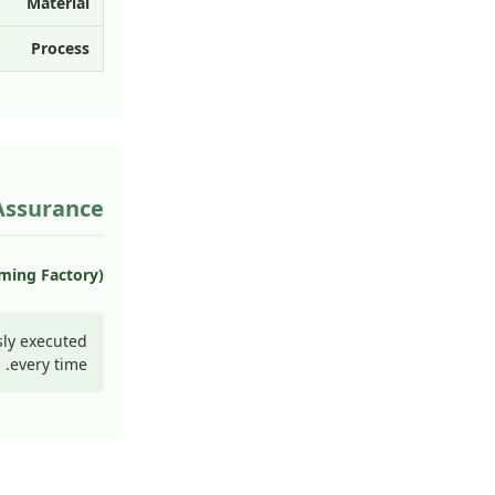
Material
Process
Assurance
uming Factory)
sly executed
every time.