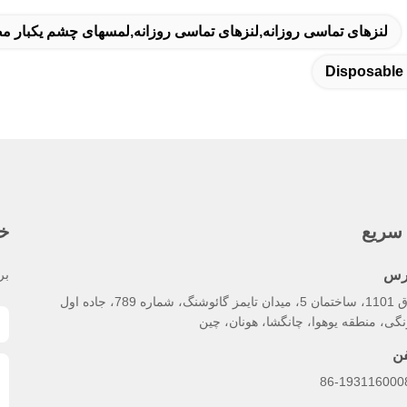
لنزهای تماسی روزانه,لنزهای تماسی روزانه,لمسهای چشم یکبار 
Disposable
سریع
خب
رس
بر
اتاق 1101، ساختمان 5، میدان تایمز گائوشنگ، شماره 789، جاده اول
گی، منطقه یوهوا، چانگشا، هونان، چین
فن
86-193116000