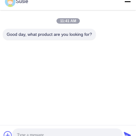
Susie
Γρήγορη επικοινωνία
11:41 AM
Διεύθυνση
Good day, what product are you looking for?
Δωμάτιο 1101, κτίριο 5, Gaosheng Times Square, αριθ. 789
Zhongyi 1st Road, περιοχή Yuhua, Changsha, Hunan, Κίνα
Τηλ.
86-19311600083
Ηλεκτρονικό ταχυδρομείο
sales01@millcreeklenses.com
Πολιτική μυστικότητας
|
Sitemap
| Καλή ποιότητα της Κίνας
Ημερήσιοι φακοί μίας χρήσης Προμηθευτής. Πνευματικά
δικαιώματα © 2025-2026 Beautylens Technology Co., Ltd. .