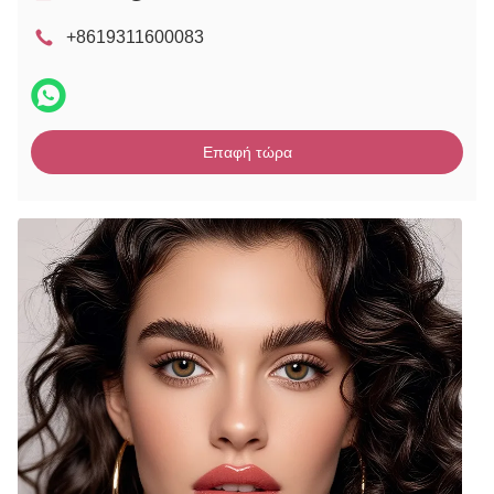
+8619311600083
Επαφή τώρα