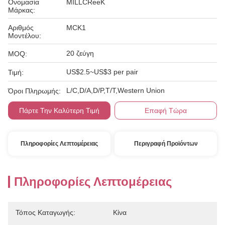
Ονομασία
MILLCReeK
Μάρκας:
Αριθμός
MCK1
Μοντέλου:
20 ζεύγη
MOQ:
US$2.5~US$3 per pair
Τιμή:
L/C,D/A,D/P,T/T,Western Union
Όροι Πληρωμής:
Πάρτε Την Καλύτερη Τιμή
Επαφή Τώρα
Πληροφορίες Λεπτομέρειας
Περιγραφή Προϊόντων
Πληροφορίες Λεπτομέρειας
Τόπος Καταγωγής:
Κίνα