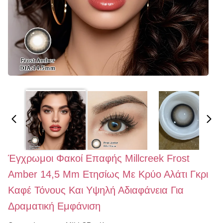
Έγχρωμοι Φακοί Επαφής Millcreek Frost
Amber 14,5 Mm Ετησίως Με Κρύο Αλάτι Γκρι
Καφέ Τόνους Και Υψηλή Αδιαφάνεια Για
Δραματική Εμφάνιση