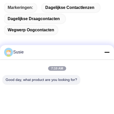
Markeringen:
Dagelijkse Contactlenzen
Dagelijkse Draagcontacten
Wegwerp Oogcontacten
Susie
Snel contact
7:10 AM
Adres
Good day, what product are you looking for?
Kamer 1101, gebouw 5, Gaosheng Times Square, 789
Zhongyi 1st Road, Yuhua District, Changsha, Hunan, China
Tel.
86-19311600083
E-mail