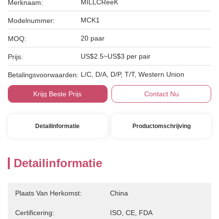
MILLCReeK
Merknaam:
MCK1
Modelnummer:
20 paar
MOQ:
US$2.5~US$3 per pair
Prijs:
L/C, D/A, D/P, T/T, Western Union
Betalingsvoorwaarden:
Krijg Beste Prijs
Contact Nu
Detailinformatie
Productomschrijving
Detailinformatie
Plaats Van Herkomst:
China
Certificering:
ISO, CE, FDA