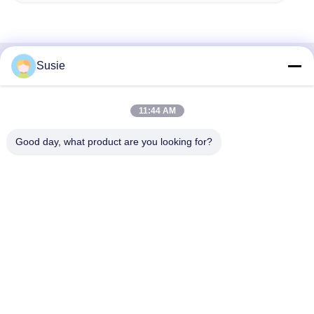
Susie
Быстрый контакт
Адрес
11:44 AM
Комната 1101, Здание 5, Таймс Сквер Гаошэн, № 789,
Good day, what product are you looking for?
Первая улица Чжунъи, район Юхуа, Чанша, Хунань,
Китай
Телефон
86-19311600083
Электронная почта
sales01@millcreeklenses.com