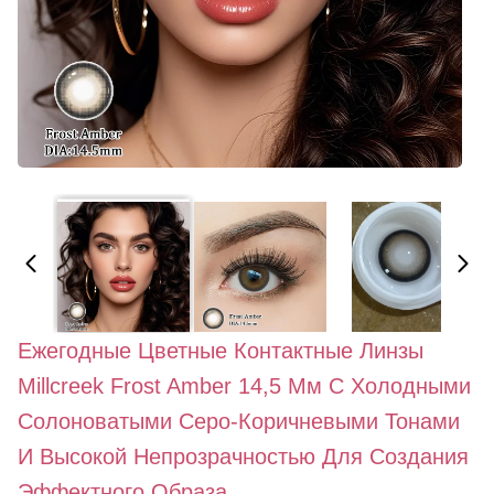
Ежегодные Цветные Контактные Линзы
Millcreek Frost Amber 14,5 Мм С Холодными
Солоноватыми Серо-Коричневыми Тонами
И Высокой Непрозрачностью Для Создания
Эффектного Образа