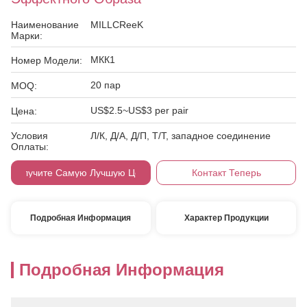
Наименование
MILLCReeK
Марки:
МКК1
Номер Модели:
20 пар
MOQ:
US$2.5~US$3 per pair
Цена:
Условия
Л/К, Д/А, Д/П, Т/Т, западное соединение
Оплаты:
Получите Самую Лучшую Цену
Контакт Теперь
Подробная Информация
Характер Продукции
Подробная Информация