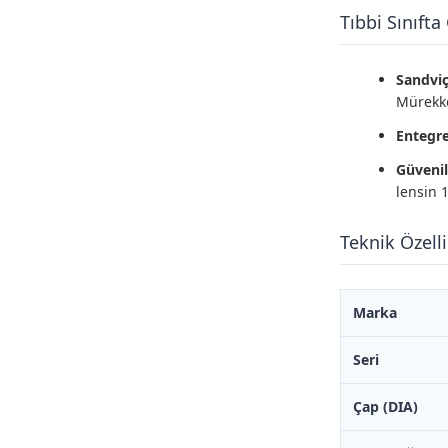
Tıbbi Sınıfta
Sandviç
Mürekke
Entegr
Güvenili
lensin 
Teknik Özelli
Marka
Seri
Çap (DIA)