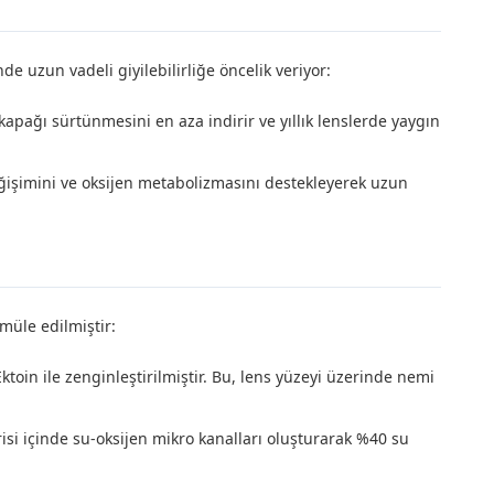
 uzun vadeli giyilebilirliğe öncelik veriyor:
kapağı sürtünmesini en aza indirir ve yıllık lenslerde yaygın
değişimini ve oksijen metabolizmasını destekleyerek uzun
rmüle edilmiştir:
oin ile zenginleştirilmiştir. Bu, lens yüzeyi üzerinde nemi
risi içinde su-oksijen mikro kanalları oluşturarak %40 su