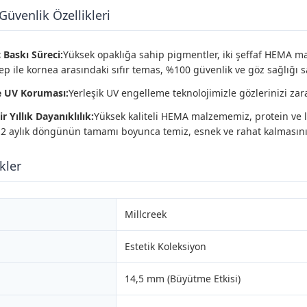
 Güvenlik Özellikleri
 Baskı Süreci:
Yüksek opaklığa sahip pigmentler, iki şeffaf HEMA 
p ile kornea arasındaki sıfır temas, %100 güvenlik ve göz sağlığı s
e UV Koruması:
Yerleşik UV engelleme teknolojimizle gözlerinizi z
r Yıllık Dayanıklılık:
Yüksek kaliteli HEMA malzememiz, protein ve lipi
12 aylık döngünün tamamı boyunca temiz, esnek ve rahat kalmasını
kler
Millcreek
Estetik Koleksiyon
14,5 mm (Büyütme Etkisi)