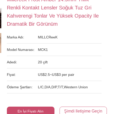
Renkli Kontakt Lensler Soğuk Tuz Gri
Kahverengi Tonlar Ve Yüksek Opacity Ile
Dramatik Bir Görünüm
Marka Adı:
MILLCReeK
Model Numarası:
MCK1
Adedi:
20 çift
Fiyat:
US$2.5~US$3 per pair
Ödeme Şartları:
L/C,D/A,D/P,T/T,Western Union
Şimdi Iletişime Geçin
En İyi Fiyatı Alın