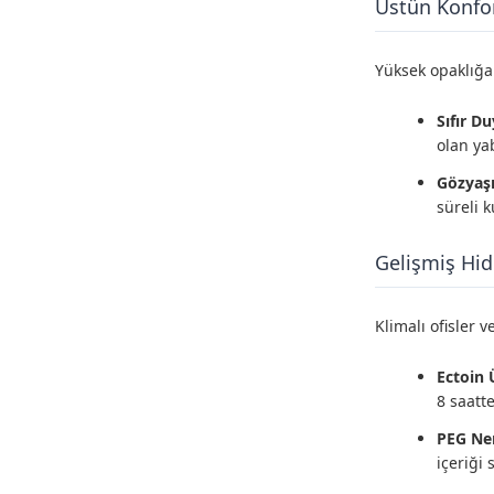
Üstün Konfor
Yüksek opaklığa
Sıfır D
olan yab
Gözyaşı
süreli 
Gelişmiş Hid
Klimalı ofisler 
Ectoin 
8 saatt
PEG Nem
içeriği 