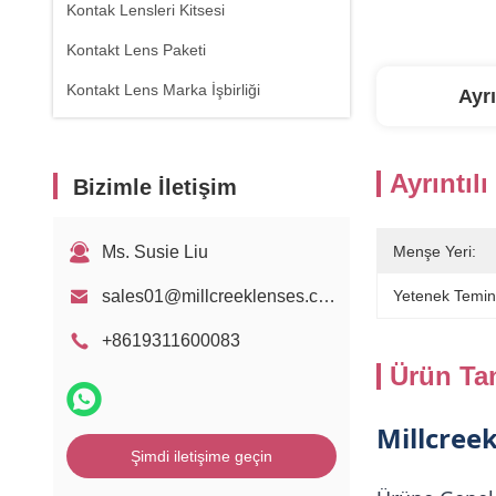
Kontak Lensleri Kitsesi
Kontakt Lens Paketi
Kontakt Lens Marka İşbirliği
Ayrı
Ayrıntılı
Bizimle İletişim
Ms. Susie Liu
Menşe Yeri:
sales01@millcreeklenses.com
Yetenek Temin
+8619311600083
Ürün Ta
Millcree
Şimdi iletişime geçin