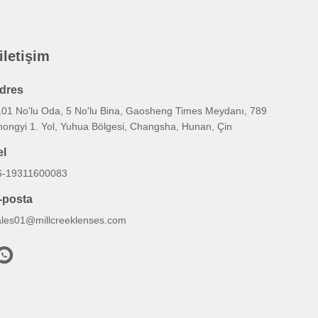
 iletişim
dres
101 No'lu Oda, 5 No'lu Bina, Gaosheng Times Meydanı, 789
hongyi 1. Yol, Yuhua Bölgesi, Changsha, Hunan, Çin
el
6-19311600083
-posta
ales01@millcreeklenses.com