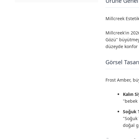
Ürüne Genel
Millcreek Esteti
Millcreek'in 202
Gözü" büyütmeyi 
düzeyde konfor
Görsel Tasar
Frost Amber, büy
Kalın S
"bebek b
Soğuk T
"Soğuk 
doğal g