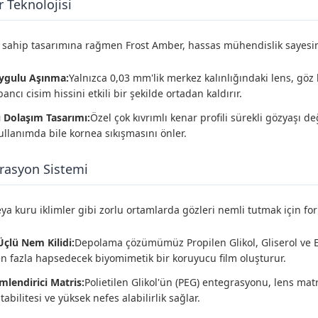
 Teknolojisi
 sahip tasarımına rağmen Frost Amber, hassas mühendislik sayesinde
uygulu Aşınma:
Yalnızca 0,03 mm'lik merkez kalınlığındaki lens, göz 
ancı cisim hissini etkili bir şekilde ortadan kaldırır.
 Dolaşım Tasarımı:
Özel çok kıvrımlı kenar profili sürekli gözyaşı 
kullanımda bile kornea sıkışmasını önler.
rasyon Sistemi
veya kuru iklimler gibi zorlu ortamlarda gözleri nemli tutmak için fo
Üçlü Nem Kilidi:
Depolama çözümümüz Propilen Glikol, Gliserol ve Ekt
en fazla hapsedecek biyomimetik bir koruyucu film oluşturur.
lendirici Matris:
Polietilen Glikol'ün (PEG) entegrasyonu, lens mat
stabilitesi ve yüksek nefes alabilirlik sağlar.