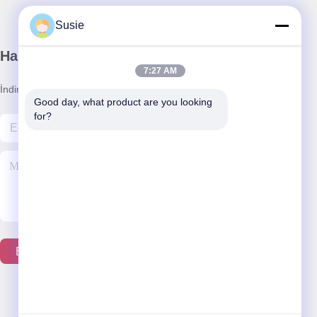
Susie
Haber Bültenimiz
7:27 AM
İndirimler ve daha fazlası için bültenimize abone olun.
Good day, what product are you looking 
for?
Bizimle İletişim