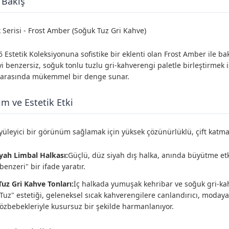
 Bakış
k Serisi - Frost Amber (Soğuk Tuz Gri Kahve)
6 Estetik Koleksiyonuna sofistike bir eklenti olan Frost Amber ile ba
benzersiz, soğuk tonlu tuzlu gri-kahverengi paletle birleştirmek is
 arasında mükemmel bir denge sunar.
ım ve Estetik Etki
üleyici bir görünüm sağlamak için yüksek çözünürlüklü, çift katman
iyah Limbal Halkası:
Güçlü, düz siyah dış halka, anında büyütme etki
enzeri" bir ifade yaratır.
uz Gri Kahve Tonları:
İç halkada yumuşak kehribar ve soğuk gri-kah
Tuz" estetiği, geleneksel sıcak kahverengilere canlandırıcı, modaya
özbebekleriyle kusursuz bir şekilde harmanlanıyor.