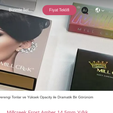
r
Bizimle İletişim
Fiyat Teklifi
verengi Tonlar ve Yüksek Opacity ile Dramatik Bir Görünüm
Millcreek Frost Amber 14.5mm Yıllık