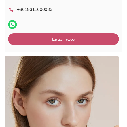
+8619311600083
Επαφή τώρα