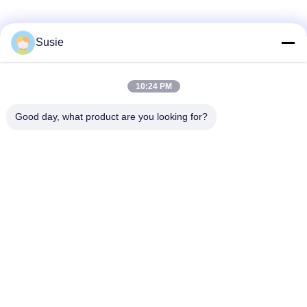
Susie
Γρήγορη επικοινωνία
10:24 PM
Διεύθυνση
Good day, what product are you looking for?
Δωμάτιο 1101, κτίριο 5, Gaosheng Times Square, αριθ. 789
Zhongyi 1st Road, περιοχή Yuhua, Changsha, Hunan, Κίνα
Τηλ.
86-19311600083
Ηλεκτρονικό ταχυδρομείο
sales01@millcreeklenses.com
Πολιτική μυστικότητας
|
Sitemap
| Καλή ποιότητα της Κίνας