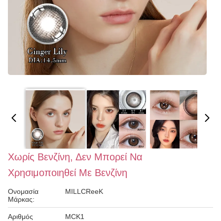
Χωρίς Βενζίνη, Δεν Μπορεί Να
Χρησιμοποιηθεί Με Βενζίνη
Ονομασία
MILLCReeK
Μάρκας:
Αριθμός
MCK1