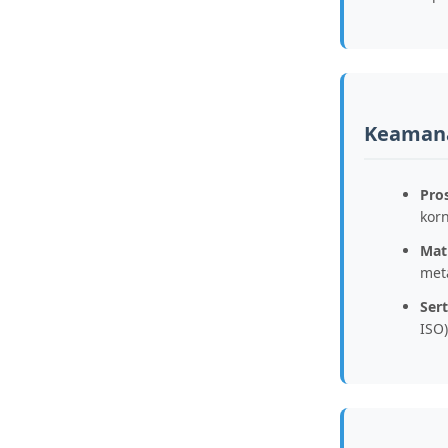
Keamana
Pro
kor
Mat
met
Sert
ISO)