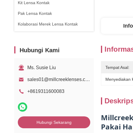
Kit Lensa Kontak
Pak Lensa Kontak
Kolaborasi Merek Lensa Kontak
Inf
Informas
Hubungi Kami
Ms. Susie Liu
Tempat Asal:
sales01@millcreeklenses.com
Menyediakan
+8619311600083
Deskrip
Millcree
Hubungi Sekarang
Pakai Ha