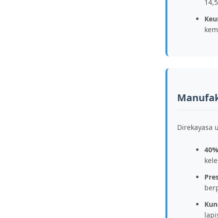
14,
Keu
kem
Manufakt
Direkayasa 
40%
kel
Pres
ber
Kun
lap