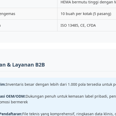
HEMA bermutu tinggi dengan M
engemas
10 buah per kotak (5 pasang)
n
ISO 13485, CE, CFDA
an & Layanan B2B
rim:
Inventaris besar dengan lebih dari 1.000 pola tersedia untuk 
sasi OEM/ODM:
Dukungan penuh untuk kemasan label pribadi, pe
romosi bermerek
Pendaftaran:
File teknis yang komprehensif, ringkasan data klinis,