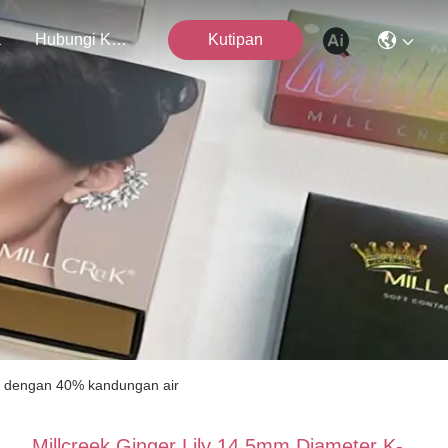
a
Hubungi Kami
Kutipan
ka dengan 40% kandungan air
Millcreek Ginger Lily 14,5mm Diameter K-