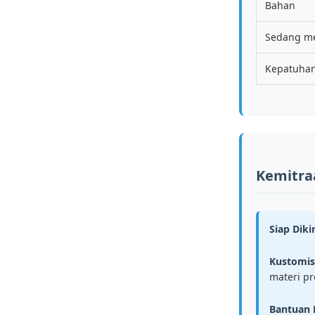
Bahan
Sedang m
Kepatuha
Kemitra
Siap Diki
Kustomi
materi p
Bantuan 