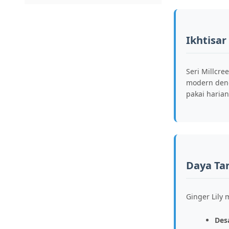
Ikhtisar
Seri Millcre
modern denga
pakai haria
Daya Tar
Ginger Lily
Desa