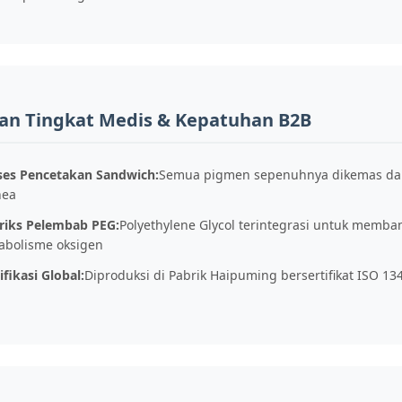
n Tingkat Medis & Kepatuhan B2B
ses Pencetakan Sandwich:
Semua pigmen sepenuhnya dikemas dalam
nea
riks Pelembab PEG:
Polyethylene Glycol terintegrasi untuk memba
abolisme oksigen
ifikasi Global:
Diproduksi di Pabrik Haipuming bersertifikat ISO 1