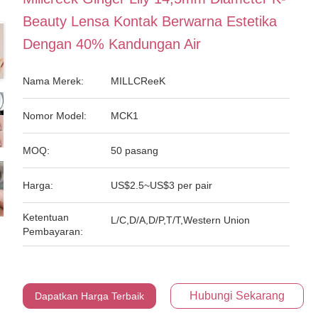
Beauty Lensa Kontak Berwarna Estetika
Dengan 40% Kandungan Air
Nama Merek:
MILLCReeK
Nomor Model:
MCK1
MOQ:
50 pasang
Harga:
US$2.5~US$3 per pair
Ketentuan
L/C,D/A,D/P,T/T,Western Union
Pembayaran:
Hubungi Sekarang
Dapatkan Harga Terbaik