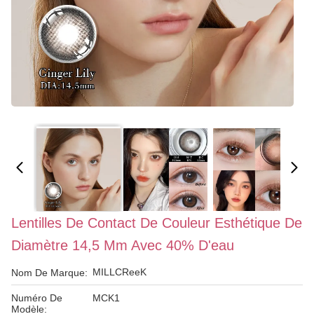
Lentilles De Contact De Couleur Esthétique De
Diamètre 14,5 Mm Avec 40% D'eau
MILLCReeK
Nom De Marque:
Numéro De
MCK1
Modèle: