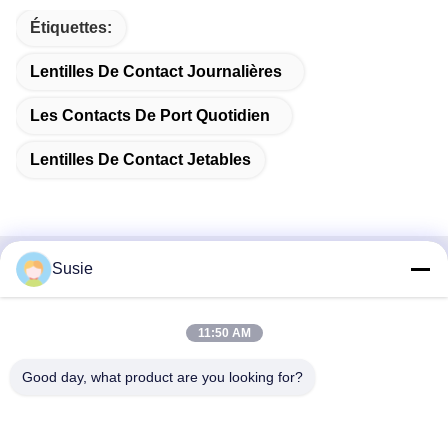
Étiquettes:
Lentilles De Contact Journalières
Les Contacts De Port Quotidien
Lentilles De Contact Jetables
Susie
Contactez rapidement
Adresse
11:50 AM
Chambre 1101, bâtiment 5, place du temps de Gaosheng,
Good day, what product are you looking for?
n° 789 rue Zhongyi 1, district de Yuhua, Changsha, Hunan,
Chine
Téléphone