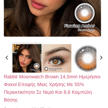
Rabbit Moonwatch Brown 14,5mm Ημερήσιοι
Φακοί Επαφής Μιας Χρήσης Με 55%
Περιεκτικότητα Σε Νερό Και 8,6 Καμπύλη
Βάσης