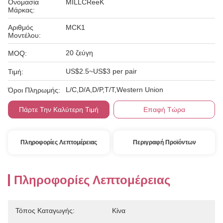
Ονομασία
MILLCReeK
Μάρκας:
Αριθμός
MCK1
Μοντέλου:
20 ζεύγη
MOQ:
US$2.5~US$3 per pair
Τιμή:
L/C,D/A,D/P,T/T,Western Union
Όροι Πληρωμής:
Πάρτε Την Καλύτερη Τιμή
Επαφή Τώρα
Πληροφορίες Λεπτομέρειας
Περιγραφή Προϊόντων
Πληροφορίες Λεπτομέρειας
Τόπος Καταγωγής:
Κίνα