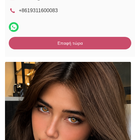
+8619311600083
Επαφή τώρα