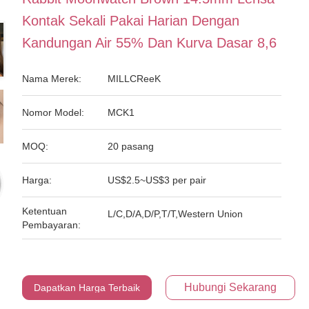
Kontak Sekali Pakai Harian Dengan
Kandungan Air 55% Dan Kurva Dasar 8,6
Nama Merek:
MILLCReeK
Nomor Model:
MCK1
MOQ:
20 pasang
Harga:
US$2.5~US$3 per pair
Ketentuan
L/C,D/A,D/P,T/T,Western Union
Pembayaran:
Hubungi Sekarang
Dapatkan Harga Terbaik