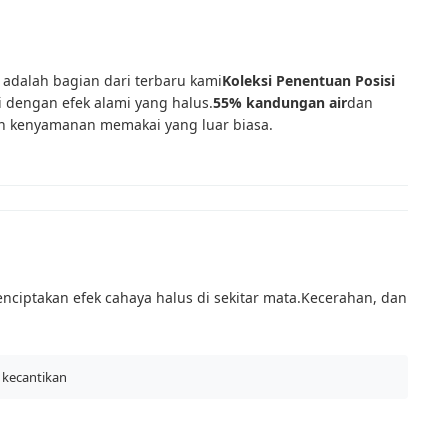
i adalah bagian dari terbaru kami
Koleksi Penentuan Posisi
 dengan efek alami yang halus.
55% kandungan air
dan
n kenyamanan memakai yang luar biasa.
nciptakan efek cahaya halus di sekitar mata.Kecerahan, dan
k kecantikan