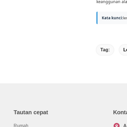
keanggunan alam
Kata kunci:
le
Tag:
L
Tautan cepat
Kont
Rumah
A