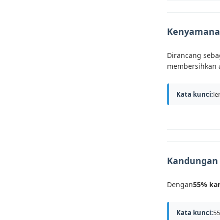
Kenyamanan
Dirancang seba
membersihkan 
Kata kunci:
le
Kandungan a
Dengan
55% ka
Kata kunci:
55