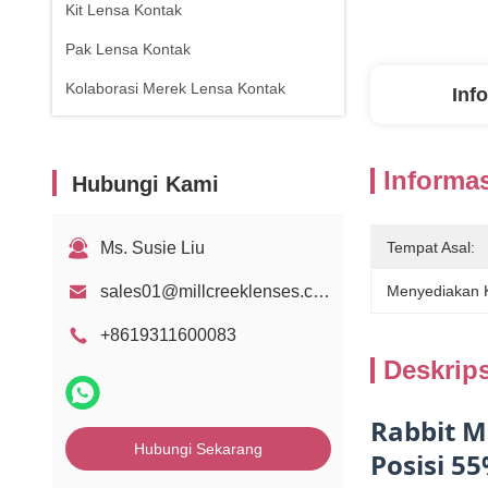
Kit Lensa Kontak
Pak Lensa Kontak
Kolaborasi Merek Lensa Kontak
Inf
Informas
Hubungi Kami
Ms. Susie Liu
Tempat Asal:
sales01@millcreeklenses.com
Menyediakan
+8619311600083
Deskrip
Rabbit M
Hubungi Sekarang
Posisi 5