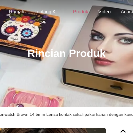
Rumah
Tentang Kami
Produk
Video
Acar
Rincian Produk
onwatch Brown 14.5mm Lensa kontak sekali pakai harian dengan kand