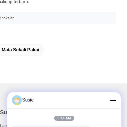
makeup terbaru.
k cokelat
 Mata Sekali Pakai
Susie
Surat Kabar Kami
5:14 AM
Langganan buletin kami untuk diskon dan banyak lagi.