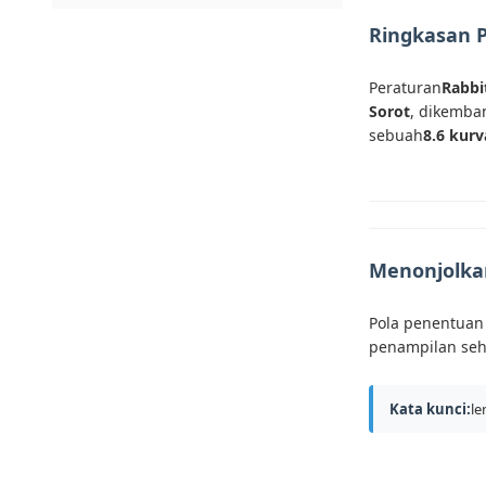
Ringkasan 
Peraturan
Rabbi
Sorot
, dikemba
sebuah
8.6 kurv
Menonjolkan
Pola penentuan 
penampilan seha
Kata kunci:
le