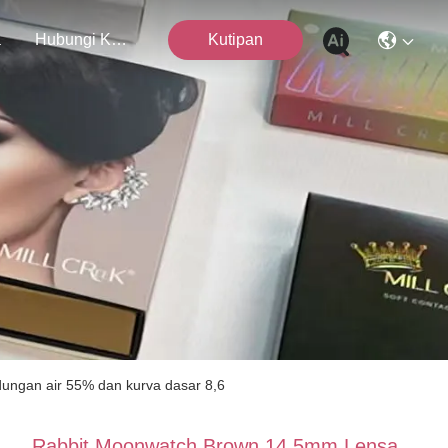
a
Hubungi Kami
Kutipan
ungan air 55% dan kurva dasar 8,6
Rabbit Moonwatch Brown 14.5mm Lensa