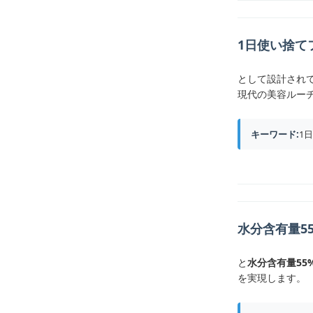
1日使い捨て
として設計され
現代の美容ルー
キーワード:
1
水分含有量5
と
水分含有量55
を実現します。