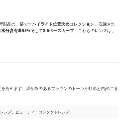
新製品の一部です
ハイライト位置決めコレクション
、洗練され
集
水分含有量55%
そして
8.6ベースカーブ
、これらのレンズは、
度を高めます。温かみのあるブラウンのトーンが虹彩と自然に溶
レンズ、ビューティーコンタクトレンズ