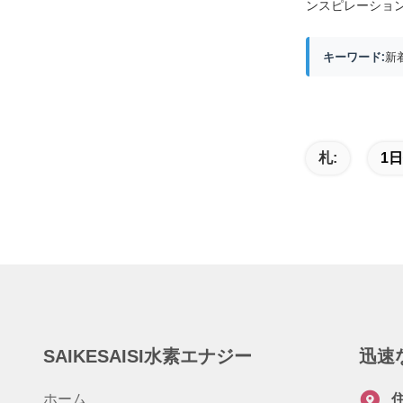
ンスピレーショ
キーワード:
新
札:
1
SAIKESAISI水素エナジー
迅速
ホーム