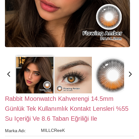
Rabbit Moonwatch Kahverengi 14.5mm
Günlük Tek Kullanımlık Kontakt Lensleri %55
Su Içeriği Ve 8.6 Taban Eğriliği Ile
MILLCReeK
Marka Adı: