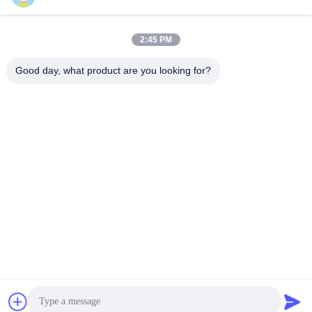
Hızlı iletişim
2:45 PM
Good day, what product are you looking for?
Adres
1101 No'lu Oda, 5 No'lu Bina, Gaosheng Times Meydanı,
789 Zhongyi 1. Yol, Yuhua Bölgesi, Changsha, Hunan, Çin
Tel
86-19311600083
E-posta
sales01@millcreeklenses.com
Gizlilik Politikası
|
Site Haritası
| Çin İyi Kalite Günlük tek
kullanımlık lensler Tedarikçi. Telif hakkı © 2025-2026
Beautylens Technology Co., Ltd. - Tüm haklar saklıdır.