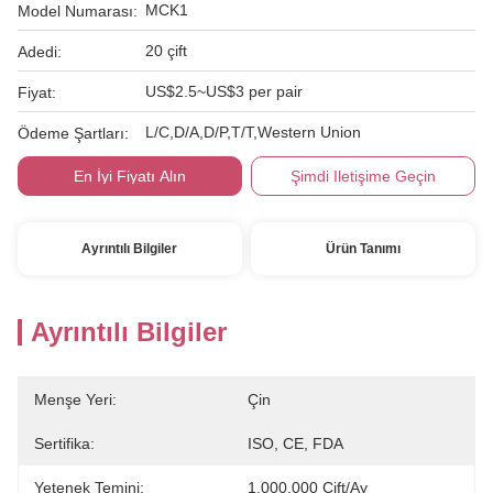
MCK1
Model Numarası:
20 çift
Adedi:
US$2.5~US$3 per pair
Fiyat:
L/C,D/A,D/P,T/T,Western Union
Ödeme Şartları:
En İyi Fiyatı Alın
Şimdi Iletişime Geçin
Ayrıntılı Bilgiler
Ürün Tanımı
Ayrıntılı Bilgiler
Menşe Yeri:
Çin
Sertifika:
ISO, CE, FDA
Yetenek Temini:
1.000.000 Çift/ay