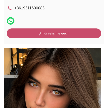
+8619311600083
Şimdi iletişime geçin