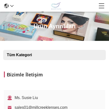
Ürün Ayrıntıları
Tüm Kategori
Bizimle İletişim
Ms. Susie Liu
sales01@millcreeklenses.com