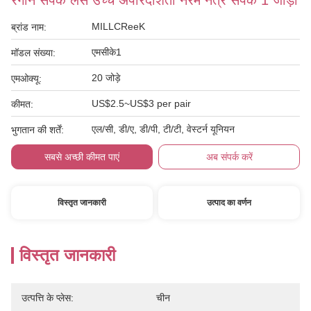
रंगीन संपर्क लेंस उच्च अपारदर्शिता नरम नेत्र संपर्क 1 जोड़ी
MILLCReeK
ब्रांड नाम:
एमसीके1
मॉडल संख्या:
20 जोड़े
एमओक्यू:
US$2.5~US$3 per pair
कीमत:
एल/सी, डी/ए, डी/पी, टी/टी, वेस्टर्न यूनियन
भुगतान की शर्तें:
सबसे अच्छी कीमत पाएं
अब संपर्क करें
विस्तृत जानकारी
उत्पाद का वर्णन
विस्तृत जानकारी
उत्पत्ति के प्लेस:
चीन