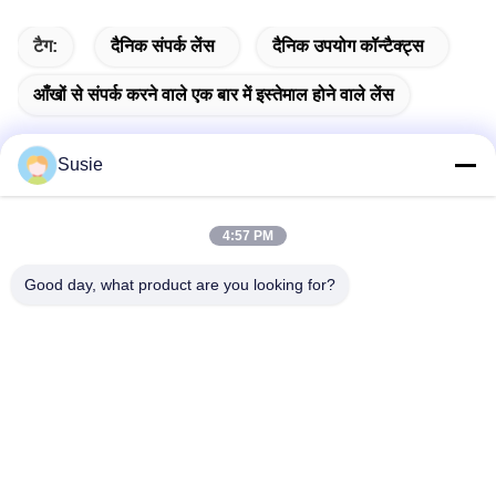
टैग:
दैनिक संपर्क लेंस
दैनिक उपयोग कॉन्टैक्ट्स
आँखों से संपर्क करने वाले एक बार में इस्तेमाल होने वाले लेंस
Susie
त्वरित संपर्क
4:57 PM
Good day, what product are you looking for?
पता
कक्ष 1101, भवन 5, गाओशेंग टाइम्स स्क्वायर, नंबर 789 झोंगी 1st रोड,
युहुआ जिला, चांगशा, हुनान, चीन
टेलीफोन
86-19311600083
ईमेल
sales01@millcreeklenses.com