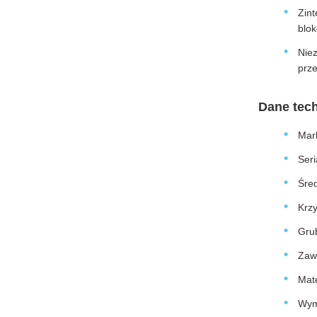
Zin
blo
Niez
prze
Dane tec
Mark
Seri
Śre
Krz
Gru
Zaw
Mat
Wym