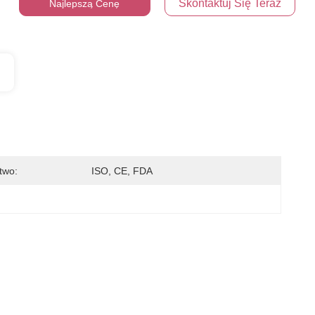
Skontaktuj Się Teraz
Najlepszą Cenę
two:
ISO, CE, FDA