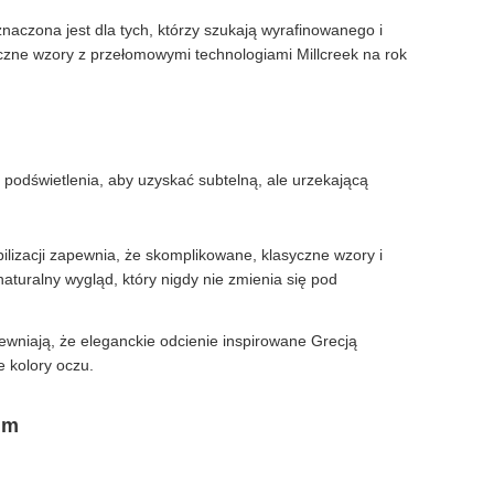
naczona jest dla tych, którzy szukają wyrafinowanego i
yczne wzory z przełomowymi technologiami Millcreek na rok
podświetlenia, aby uzyskać subtelną, ale urzekającą
izacji zapewnia, że ​​skomplikowane, klasyczne wzory i
aturalny wygląd, który nigdy nie zmienia się pod
wniają, że eleganckie odcienie inspirowane Grecją
e kolory oczu.
mm