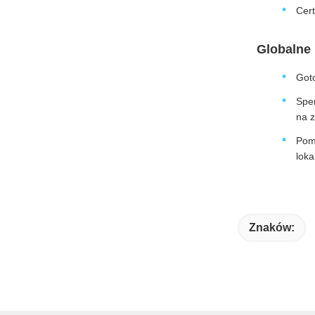
Cert
Globalne 
Got
Spe
na 
Pom
loka
Znaków: