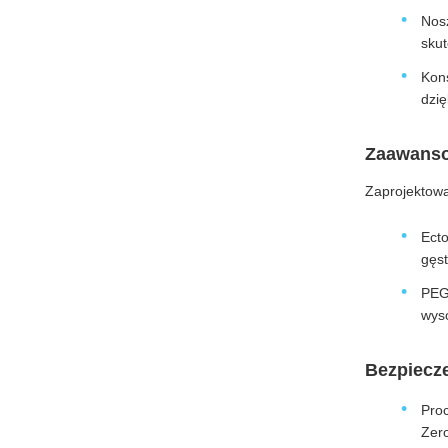
Nos
sku
Kons
dzię
Zaawansow
Zaprojektowa
Ecto
gęst
PEG 
wys
Bezpiecz
Pro
Zer