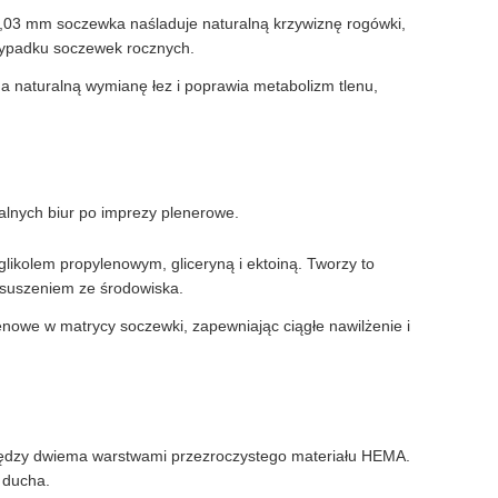
,03 mm soczewka naśladuje naturalną krzywiznę rogówki,
zypadku soczewek rocznych.
ga naturalną wymianę łez i poprawia metabolizm tlenu,
lnych biur po imprezy plenerowe.
likolem propylenowym, gliceryną i ektoiną. Tworzy to
ysuszeniem ze środowiska.
enowe w matrycy soczewki, zapewniając ciągłe nawilżenie i
ędzy dwiema warstwami przezroczystego materiału HEMA.
 ducha.