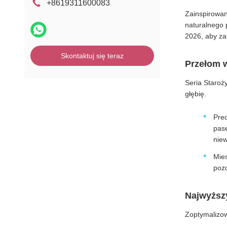
+8619311600083
Zainspirowan
naturalnego 
2026, aby za
Skontaktuj się teraz
Przełom w
Seria Staroż
głębię.
Prec
pase
nie
Mies
pozo
Najwyższy
Zoptymalizow