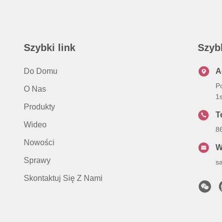
Szybki link
Szyb
Do Domu
A
P
O Nas
1
Produkty
Te
Wideo
8
Nowości
W
Sprawy
s
Skontaktuj Się Z Nami