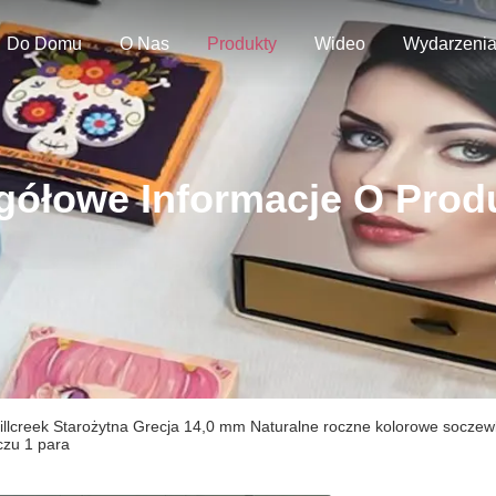
Do Domu
O Nas
Produkty
Wideo
Wydarzeni
gółowe Informacje O Prod
illcreek Starożytna Grecja 14,0 mm Naturalne roczne kolorowe soczew
czu 1 para