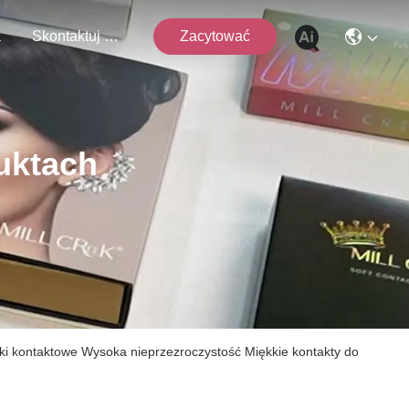
a
Skontaktuj Się Z Nami
Zacytować
uktach
ki kontaktowe Wysoka nieprzezroczystość Miękkie kontakty do