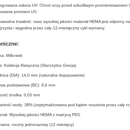
tegrowana osłona UV: Chroń oczy przed szkodliwym promieniowaniem U
kowania promieni UV.
awodna trwałość: nasz wysokiej jakości materiał HEMA jest odporny na
jrzysta i wygodna przez cały 12-miesięczny cykl wymiany.
hniczne:
a: Millcreek
a: Kolekcja Klasyczna (Starożytna Grecja)
dnica (DIA): 14,0 mm (naturalne dopasowanie)
ywa podstawowa (BC): 8,6 mm
bość środka: 0,03 mm
artość wody: 38% (zoptymalizowana pod kątem noszenia przez cały ro
eriał: Wysokiej jakości HEMA z matrycą PEG
iana: roczny jednorazowy (12 miesięcy)