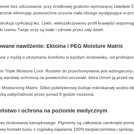
zenie bez odczuwania: przy środkowej grubości wynoszącej zaledwie 0
tecznie eliminując powszechne uczucie ciała obcego występujące w pr
trukcja cyrkulacji łez: Lekki, wielozakrzywiony profil krawędzi wspoma
ki czemu Twoje oczy są białe i zdrowe przez cały dzień.
ane nawilżenie: Ektoina i PEG Moisture Matrix
ne z myślą o utrzymaniu komfortu w każdym środowisku, od profesjona
in Triple Moisture Lock: Roztwór do przechowywania jest wzbogacony g
ą warstwę ochronną na powierzchni soczewki, która chroni ją przed w
Moisturizing Matrix: Glikol polietylenowy buduje mikrokanały wodno-tl
oką oddychalność przez ponad 8 godzin noszenia.
eństwo i ochrona na poziomie medycznym
ces drukowania kanapkowego: Pigmenty są całkowicie zamknięte pomi
owy kontakt tuszu z rogówką zapewnia 100% bezpieczeństwa i spokoju