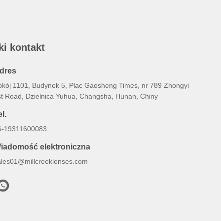
ki kontakt
dres
okój 1101, Budynek 5, Plac Gaosheng Times, nr 789 Zhongyi
st Road, Dzielnica Yuhua, Changsha, Hunan, Chiny
l.
6-19311600083
iadomość elektroniczna
ales01@millcreeklenses.com