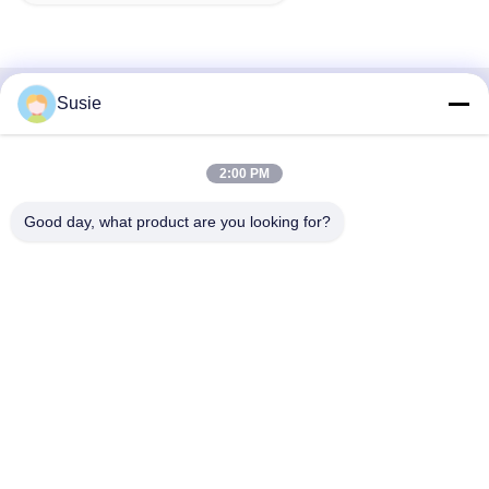
Susie
Contactez rapidement
Adresse
2:00 PM
Chambre 1101, bâtiment 5, place du temps de Gaosheng,
Good day, what product are you looking for?
n° 789 rue Zhongyi 1, district de Yuhua, Changsha, Hunan,
Chine
Téléphone
86-19311600083
Email
sales01@millcreeklenses.com