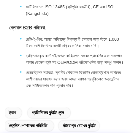
সার্টিফিকেশন: ISO 13485 (হাইপুমিং ফ্যাক্টরি), CE এবং ISO
(Kangshida)
গ্লোবাল B2B পরিষেবা:
রেডি-টু-শিপ: আমরা অবিলম্বে বিশ্বব্যাপী চালানের জন্য স্টকে 1,000
টিরও বেশি নিদর্শনের একটি সক্রিয় তালিকা বজায় রাখি।
ব্যক্তিগতকৃত কাস্টমাইজেশন: ব্যক্তিগত লেবেল প্যাকেজিং এবং বেসপোক
কালার ডেভেলপমেন্ট সহ OEM/ODM পরিষেবাগুলির জন্য সম্পূর্ণ সমর্থন।
রেজিস্ট্রেশন সহায়তা: স্থানীয় মেডিকেল ডিভাইস রেজিস্ট্রেশনে আমাদের
অংশীদারদের সাহায্য করার জন্য আমরা ব্যাপক প্রযুক্তিগত ডকুমেন্টেশন
এবং সার্টিফিকেশন কপি প্রদান করি।
ট্যাগ:
প্রতিদিনের কন্টাক্ট লেন্স
দৈনন্দিন পোশাকের পরিচিতি
নষ্টযোগ্য চোখের কন্টাক্ট