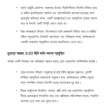
যথার্থ অ্যান্টি-রোটেশন: আমাদের উন্নত স্থিতিশীলতা সিস্টেম নিশ্চিত করে
যে জটিল ক্লাসিক্যাল প্যাটার্ন এবং হাইলাইটগুলি আপনার ছাত্রের সাথে
পুরোপুরি সারিবদ্ধ থাকে, একটি সামঞ্জস্যপূর্ণ এবং প্রাকৃতিক চেহারা প্রদান
করে যা কখনই একটি বিশ্রী কোণে ঘোরে না।
উচ্চ-অস্বচ্ছতা মিশ্রন: বিশেষভাবে তৈরি রঙ্গকগুলি নিশ্চিত করে যে মার্জিত
গ্রীক-অনুপ্রাণিত টোনগুলি প্রাণবন্ত এবং পরিষ্কার থাকে, কার্যকরভাবে
এমনকি অন্ধকার প্রাকৃতিক চোখের রঙগুলিকেও ঢেকে দেয়।
চূড়ান্ত আরাম: 0.03 মিমি অতি-পাতলা প্রযুক্তি
আমরা একটি বিজোড় পরা অভিজ্ঞতা প্রদান করতে লেন্স প্রোফাইল অপ্টিমাইজ করেছি।
শূন্য-সংবেদন পরিধান: শুধুমাত্র 0.03 মিমি কেন্দ্রের পুরুত্বে, লেন্সটি
কর্নিয়ার প্রাকৃতিক বক্রতাকে অনুকরণ করে, কার্যকরভাবে বার্ষিক লেন্সের
সাথে সম্পর্কিত সাধারণ বিদেশী দেহের সংবেদনকে দূর করে।
টিয়ার সার্কুলেশন ডিজাইন: হালকা, মাল্টি কার্ভ এজ প্রোফাইল প্রাকৃতিক
টিয়ার এক্সচেঞ্জকে উৎসাহিত করে এবং অক্সিজেন মেটাবলিজম বাড়ায়, সারাদিন
আপনার চোখ সাদা এবং সুস্থ রাখে।