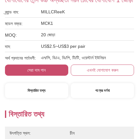
যোগাযোগের লেন্স উচ্চ অস্বচ্ছতা নরম চোখের যোগাযোগ 1 জোড়া
MILLCReeK
ব্র্যান্ড নাম:
MCK1
মডেল নম্বর:
20 জোড়া
MOQ:
US$2.5~US$3 per pair
দাম:
এল/সি, ডি/এ, ডি/পি, টি/টি, ওয়েস্টার্ন ইউনিয়ন
অর্থ প্রদানের শর্তাবলী:
সেরা দাম পান
এখনই যোগাযোগ করুন
বিস্তারিত তথ্য
পণ্যের বর্ণনা
বিস্তারিত তথ্য
উৎপত্তি স্থল:
চীন