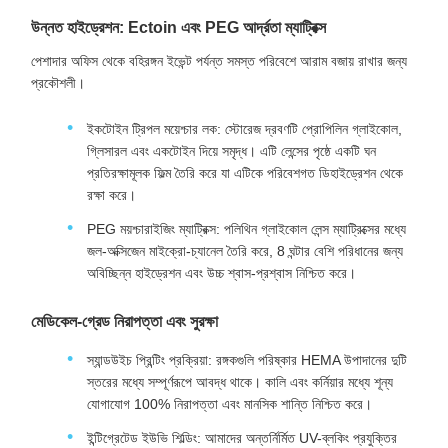
উন্নত হাইড্রেশন: Ectoin এবং PEG আর্দ্রতা ম্যাট্রিক্স
পেশাদার অফিস থেকে বহিরঙ্গন ইভেন্ট পর্যন্ত সমস্ত পরিবেশে আরাম বজায় রাখার জন্য
প্রকৌশলী।
ইকটোইন ট্রিপল ময়েশ্চার লক: স্টোরেজ দ্রবণটি প্রোপিলিন গ্লাইকোল,
গ্লিসারল এবং একটোইন দিয়ে সমৃদ্ধ। এটি লেন্সের পৃষ্ঠে একটি ঘন
প্রতিরক্ষামূলক ফিল্ম তৈরি করে যা এটিকে পরিবেশগত ডিহাইড্রেশন থেকে
রক্ষা করে।
PEG ময়শ্চারাইজিং ম্যাট্রিক্স: পলিথিন গ্লাইকোল লেন্স ম্যাট্রিক্সের মধ্যে
জল-অক্সিজেন মাইক্রো-চ্যানেল তৈরি করে, 8 ঘন্টার বেশি পরিধানের জন্য
অবিচ্ছিন্ন হাইড্রেশন এবং উচ্চ শ্বাস-প্রশ্বাস নিশ্চিত করে।
মেডিকেল-গ্রেড নিরাপত্তা এবং সুরক্ষা
স্যান্ডউইচ প্রিন্টিং প্রক্রিয়া: রঙ্গকগুলি পরিষ্কার HEMA উপাদানের দুটি
স্তরের মধ্যে সম্পূর্ণরূপে আবদ্ধ থাকে। কালি এবং কর্নিয়ার মধ্যে শূন্য
যোগাযোগ 100% নিরাপত্তা এবং মানসিক শান্তি নিশ্চিত করে।
ইন্টিগ্রেটেড ইউভি শিল্ডিং: আমাদের অন্তর্নির্মিত UV-ব্লকিং প্রযুক্তির