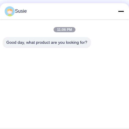
Susie
দ্রুত যোগাযোগ
11:06 PM
Good day, what product are you looking for?
ঠিকানা
৫ম বিল্ডিং, ১১০১ নম্বর কক্ষ, গাওশেং টাইমস স্কোয়ার, ৭৮৯ ঝোংয়ি ১ম রোড, ইউহুয়া
জেলা, চাংশা, হুনান, চীন
টেলিফোন
86-19311600083
ই-মেইল
sales01@millcreeklenses.com
গোপনীয়তা নীতি
|
সাইট ম্যাপ
| চীন ভালো মানের প্রতিদিনের ডিসপোজেবল লেন্স