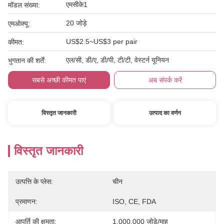
एमसीके1
मॉडल संख्या:
20 जोड़े
एमओक्यू:
US$2.5~US$3 per pair
कीमत:
एल/सी, डी/ए, डी/पी, टी/टी, वेस्टर्न यूनियन
भुगतान की शर्तें:
सबसे अच्छी कीमत पाएं
अब संपर्क करें
विस्तृत जानकारी
उत्पाद का वर्णन
विस्तृत जानकारी
उत्पत्ति के प्लेस:
चीन
प्रमाणन:
ISO, CE, FDA
आपूर्ति की क्षमता:
1,000,000 जोड़े/माह