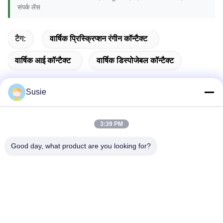
संपर्क लेंस
टैग:
वार्षिक प्रिस्क्रिप्शन रंगीन कॉन्टैक्ट
वार्षिक आई कॉन्टैक्ट
वार्षिक डिस्पोजेबल कॉन्टैक्ट
Susie
त्वरित संपर्क
3:39 PM
Good day, what product are you looking for?
पता
कक्ष 1101, भवन 5, गाओशेंग टाइम्स स्क्वायर, नंबर 789 झोंगी 1st रोड,
युहुआ जिला, चांगशा, हुनान, चीन
टेलीफोन
86-19311600083
ईमेल