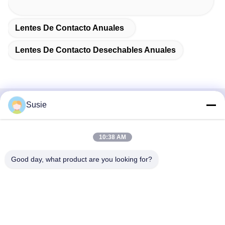
Lentes De Contacto Anuales
Lentes De Contacto Desechables Anuales
Susie
Contacto rápido
Dirección
10:38 AM
Habitación 1101, Edificio 5, Plaza Gaosheng Times, No. 789,
Good day, what product are you looking for?
1ra Carretera Zhongyi, Distrito de Yuhua, Changsha, Hunan,
China
Teléfono
86-19311600083
Email