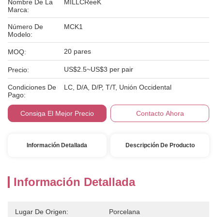
Nombre De La
MILLCReeK
Marca:
Número De
MCK1
Modelo:
20 pares
MOQ:
US$2.5~US$3 per pair
Precio:
Condiciones De
LC, D/A, D/P, T/T, Unión Occidental
Pago:
Consiga El Mejor Precio
Contacto Ahora
Información Detallada
Descripción De Producto
Información Detallada
Lugar De Origen:
Porcelana