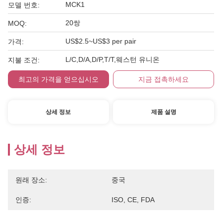
MCK1
모델 번호:
20쌍
MOQ:
US$2.5~US$3 per pair
가격:
L/C,D/A,D/P,T/T,웨스턴 유니온
지불 조건:
최고의 가격을 얻으십시오
지금 접촉하세요
상세 정보
제품 설명
상세 정보
원래 장소:
중국
인증:
ISO, CE, FDA