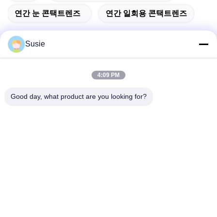
연간 눈 콘택트렌즈
연간 일회용 콘택트렌즈
Susie
빠른 연락
4:09 PM
Good day, what product are you looking for?
주소
방 1101, 빌딩 5, 가오?? 타임스퀘어, 789 Zhongyi 1st 로드,
유후아 지구, 중국 후난, 장샤
Tel
86-19311600083
이메일
sales01@millcreeklenses.com