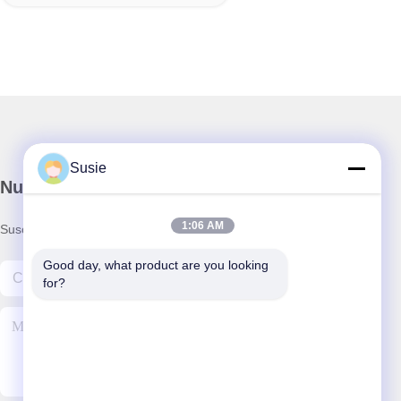
Susie
Nuestro boletín
1:06 AM
Suscríbete a nuestro boletín para obtener descuentos y más.
Good day, what product are you looking 
for?