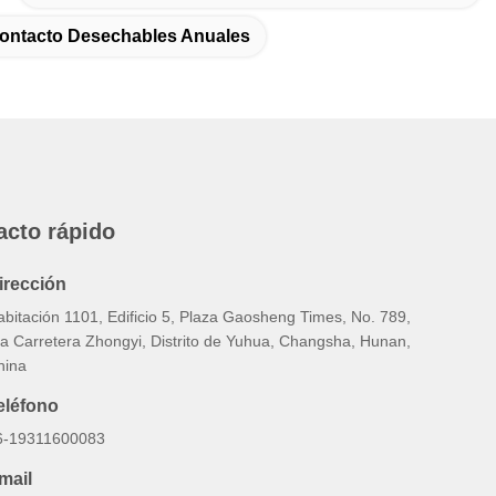
ontacto Desechables Anuales
acto rápido
irección
abitación 1101, Edificio 5, Plaza Gaosheng Times, No. 789,
ra Carretera Zhongyi, Distrito de Yuhua, Changsha, Hunan,
hina
eléfono
6-19311600083
mail