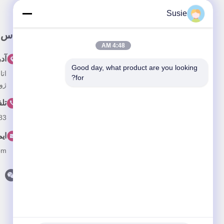
Susie
پيوند سريع
تماس 
4:48 AM
خونه
آد
Good day, what product are you looking 
درباره ما
for?
ژون
محصولات
تل
ویدیو
83
اخبار
ای
پرونده ها
om
با ما تماس بگیرید