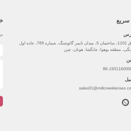
سریع
خب
رس
بر
اتاق 1101، ساختمان 5، میدان تایمز گائوشنگ، شماره 789، جاده اول
گی، منطقه یوهوا، چانگشا، هونان، چین
فن
86-193116000
میل
sales01@millcreeklenses.c