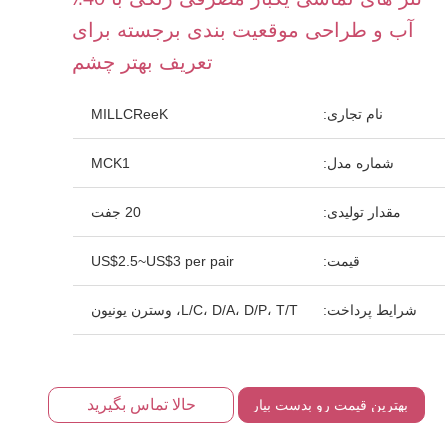
آب و طراحی موقعیت بندی برجسته برای
تعریف بهتر چشم
نام تجاری:
MILLCReeK
شماره مدل:
MCK1
مقدار تولیدی:
20 جفت
قیمت:
US$2.5~US$3 per pair
شرایط پرداخت:
L/C، D/A، D/P، T/T، وسترن یونیون
حالا تماس بگیرید
بهترین قیمت رو بدست بیار