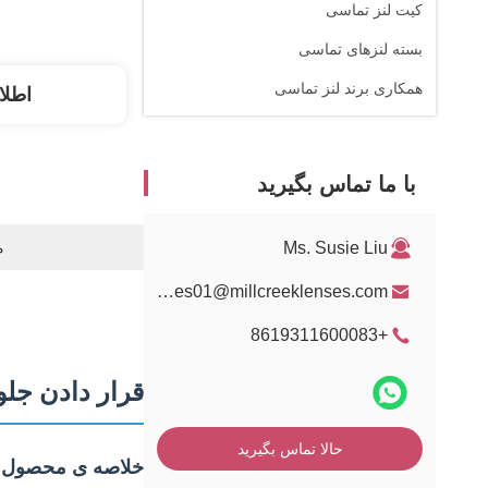
کیت لنز تماسی
بسته لنزهای تماسی
همکاری برند لنز تماسی
اطلا
با ما تماس بگیرید
Ms. Susie Liu
م
sales01@millcreeklenses.com
+8619311600083
قرار دادن جلوه
حالا تماس بگیرید
خلاصه ی محصول