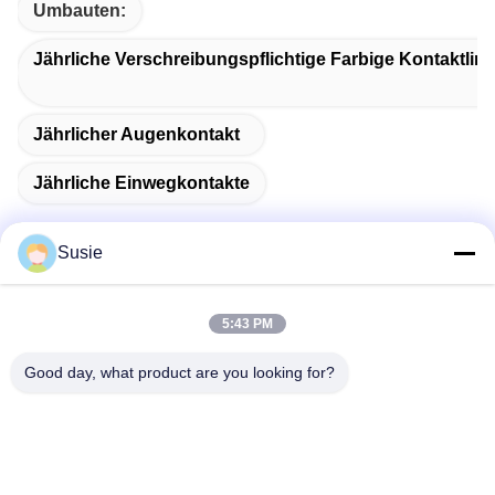
Umbauten:
Jährliche Verschreibungspflichtige Farbige Kontaktlin
Jährlicher Augenkontakt
Jährliche Einwegkontakte
Susie
Schnelle Kontaktaufnahme
5:43 PM
Good day, what product are you looking for?
Adresse
Raum 1101, Gebäude 5, Gaosheng Times Square, Nr. 789
Zhongyi 1st Road, Bezirk Yuhua, Changsha, Hunan, China
Telefon