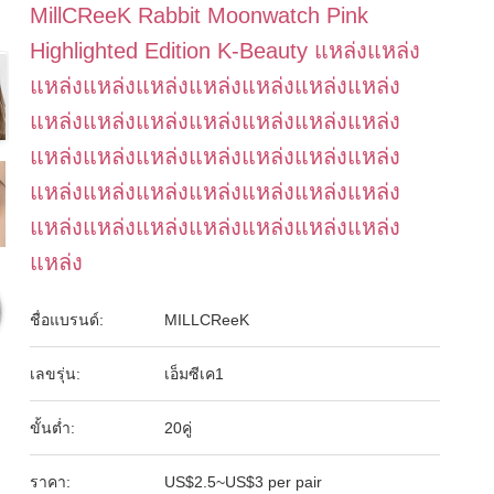
MillCReeK Rabbit Moonwatch Pink
Highlighted Edition K-Beauty แหล่งแหล่ง
แหล่งแหล่งแหล่งแหล่งแหล่งแหล่งแหล่ง
แหล่งแหล่งแหล่งแหล่งแหล่งแหล่งแหล่ง
แหล่งแหล่งแหล่งแหล่งแหล่งแหล่งแหล่ง
แหล่งแหล่งแหล่งแหล่งแหล่งแหล่งแหล่ง
แหล่งแหล่งแหล่งแหล่งแหล่งแหล่งแหล่ง
แหล่ง
ชื่อแบรนด์:
MILLCReeK
เลขรุ่น:
เอ็มซีเค1
ขั้นต่ำ:
20คู่
ราคา:
US$2.5~US$3 per pair