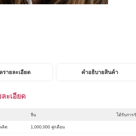
ูลรายละเอียด
คําอธิบายสินค้า
ยละเอียด
จีน
ได้รับการร
ลิต:
1,000,000 คู่/เดือน