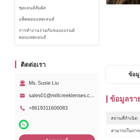
ชุดเลนส์สัมผัส
แพ็คคอนแทคเลนส์
การทำงานร่วมกันของแบรนด์
คอนแทคเลนส์
ติดต่อเรา
ข้อม
Ms. Susie Liu
sales01@millcreeklenses.com
ข้อมูลรา
+8619311600083
สถานที่กำเนิด:
สามารถในการผ