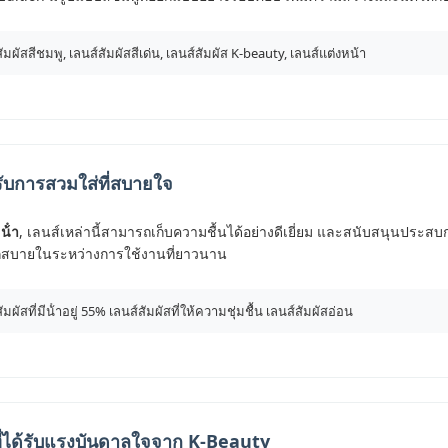
ัมผัสสีชมพู, เลนส์สัมผัสสีเด่น, เลนส์สัมผัส K-beauty, เลนส์แต่งหน้า
รับการสวมใส่ที่สบายใจ
้ํา
, เลนส์เหล่านี้สามารถเก็บความชื้นได้อย่างดีเยี่ยม และสนับสนุนประสบ
สบายในระหว่างการใช้งานที่ยาวนาน
ัมผัสที่มีน้ําอยู่ 55% เลนส์สัมผัสที่ให้ความชุ่มชื้น เลนส์สัมผัสอ่อน
่ได้รับแรงบันดาลใจจาก K-Beauty