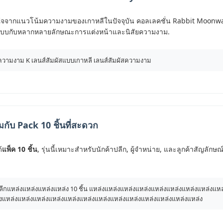
ลใจจากแนวโน้มความงามของเกาหลีในปัจจุบัน คอลเลคชั่น Rabbit Moon
บบกับหลากหลายลักษณะการแต่งหน้าและนิสัยความงาม.
ความงาม K เลนส์สัมผัสแบบเกาหลี เลนส์สัมผัสความงาม
กับ Pack 10 ชิ้นที่สะดวก
้
แพ็ค 10 ชิ้น
, รุ่นนี้เหมาะสําหรับนักค้าปลีก, ผู้จําหน่าย, และลูกค้าสัญลั
ีกแหล่งแหล่งแหล่งแหล่ง 10 ชิ้น แหล่งแหล่งแหล่งแหล่งแหล่งแหล่งแหล่งแหล่งแห
งแหล่งแหล่งแหล่งแหล่งแหล่งแหล่งแหล่งแหล่งแหล่งแหล่งแหล่งแหล่งแหล่ง