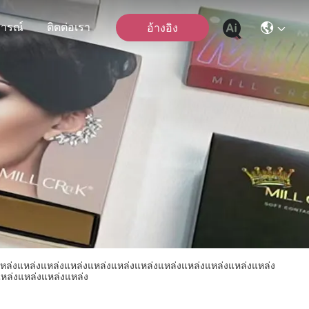
การณ์
ติดต่อเรา
อ้างอิง
แหล่งแหล่งแหล่งแหล่งแหล่งแหล่งแหล่งแหล่งแหล่งแหล่งแหล่งแหล่ง
หล่งแหล่งแหล่งแหล่ง