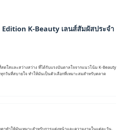
dition K-Beauty เลนส์สัมผัสประจํา
าที่สดใสและสว่างสว่าง ที่ได้รับแรงบันดาลใจจากแนวโน้ม K-Beauty
กวันที่สบายใจ ทําให้มันเป็นตัวเลือกที่เหมาะสมสําหรับตลาด
้กับตาทําให้มันเหมาะสําหรับการแต่งหน้าและความงามในแต่ละวัน.