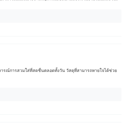
การณ์การสวมใส่ที่สดชื่นตลอดทั้งวัน วัสดุที่สามารถหายใจได้ช่วย