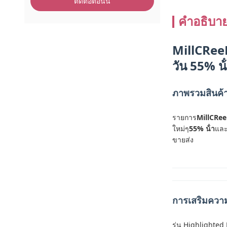
ติดต่อตอนนี้
คําอธิบาย
MillCRee
วัน 55% น้
ภาพรวมสินค้
รายการ
MillCRee
ใหม่ๆ
55% น้ํา
แล
ขายส่ง
การเสริมความ
รุ่น Highlighted