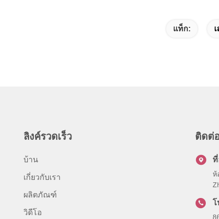
แท็ก:
เ
ลิงค์รวดเร็ว
ติดต่อ
บ้าน
ที่
ห
เกี่ยวกับเรา
Z
ผลิตภัณฑ์
โ
วิดีโอ
8