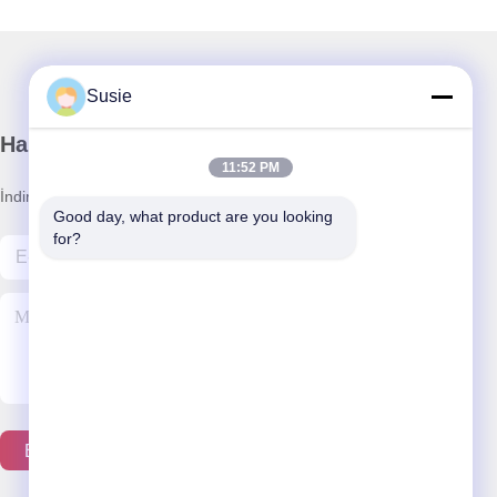
Susie
Haber Bültenimiz
11:52 PM
İndirimler ve daha fazlası için bültenimize abone olun.
Good day, what product are you looking 
for?
Bizimle İletişim