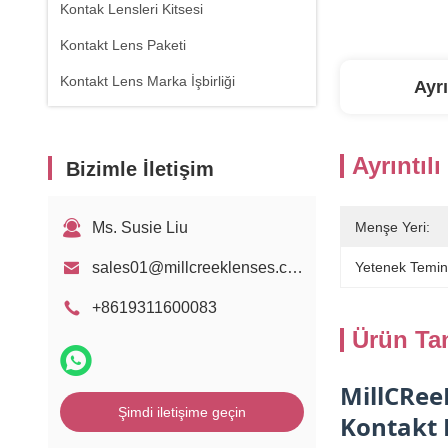
Kontak Lensleri Kitsesi
Kontakt Lens Paketi
Kontakt Lens Marka İşbirliği
Ayrı
Ayrıntılı
Bizimle İletişim
Ms. Susie Liu
Menşe Yeri:
sales01@millcreeklenses.com
Yetenek Temin
+8619311600083
Ürün Ta
MillCRee
Şimdi iletişime geçin
Kontakt 