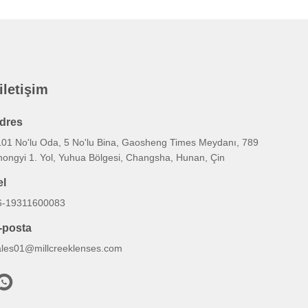
 iletişim
dres
101 No'lu Oda, 5 No'lu Bina, Gaosheng Times Meydanı, 789
hongyi 1. Yol, Yuhua Bölgesi, Changsha, Hunan, Çin
el
6-19311600083
-posta
ales01@millcreeklenses.com