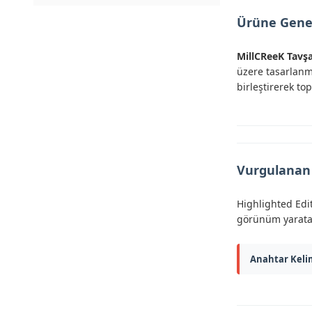
Ürüne Gene
MillCReeK Tavş
üzere tasarlanmı
birleştirerek top
Vurgulanan
Highlighted Edit
görünüm yaratar
Anahtar Keli