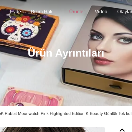
Evde
Bizim Hakkımızda
Ürünler
Video
Olayla
Ürün Ayrıntıları
K Rabbit Moonwatch Pink Highlighted Edition K-Beauty Günlük Tek kullan