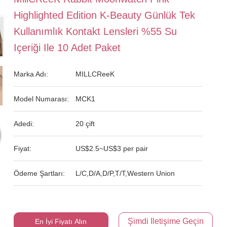
Highlighted Edition K-Beauty Günlük Tek
Kullanımlık Kontakt Lensleri %55 Su
Içeriği Ile 10 Adet Paket
Marka Adı:
MILLCReeK
Model Numarası:
MCK1
Adedi:
20 çift
Fiyat:
US$2.5~US$3 per pair
Ödeme Şartları:
L/C,D/A,D/P,T/T,Western Union
Şimdi Iletişime Geçin
En İyi Fiyatı Alın