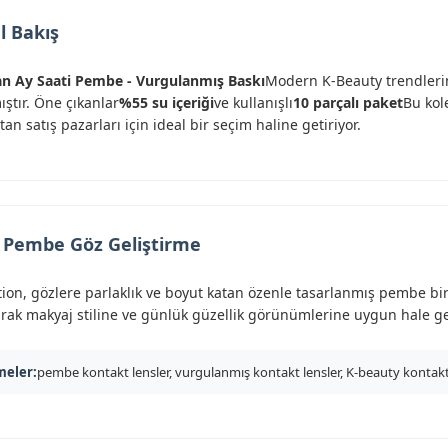
l Bakış
an Ay Saati Pembe - Vurgulanmış Baskı
Modern K-Beauty trendlerind
ştır. Öne çıkanlar
%55 su içeriği
ve kullanışlı
10 parçalı paket
Bu kol
tan satış pazarları için ideal bir seçim haline getiriyor.
 Pembe Göz Geliştirme
ion, gözlere parlaklık ve boyut katan özenle tasarlanmış pembe bir 
ak makyaj stiline ve günlük güzellik görünümlerine uygun hale get
meler:
pembe kontakt lensler, vurgulanmış kontakt lensler, K-beauty kontakt 