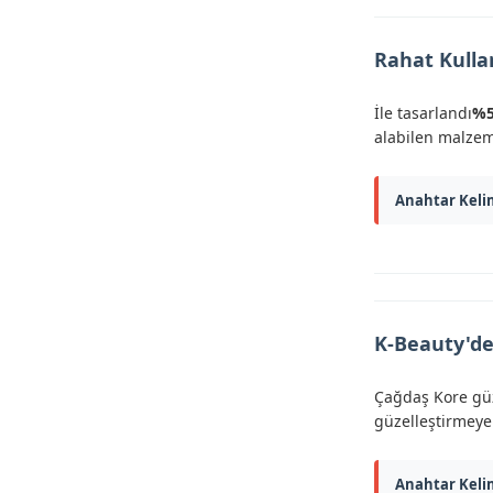
Rahat Kullan
İle tasarlandı
%5
alabilen malzem
Anahtar Keli
K-Beauty'de
Çağdaş Kore güz
güzelleştirmeye 
Anahtar Keli