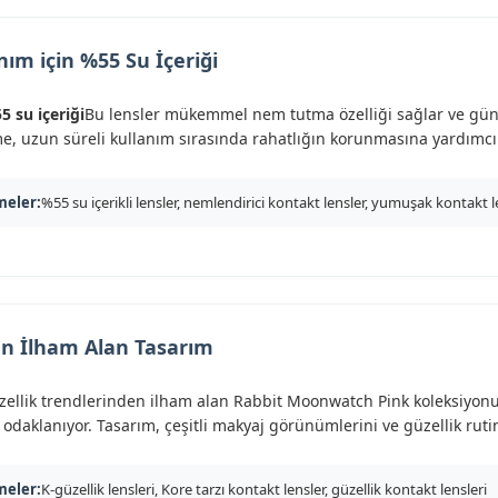
ım için %55 Su İçeriği
5 su içeriği
Bu lensler mükemmel nem tutma özelliği sağlar ve gün b
e, uzun süreli kullanım sırasında rahatlığın korunmasına yardımcı 
meler:
%55 su içerikli lensler, nemlendirici kontakt lensler, yumuşak kontakt l
n İlham Alan Tasarım
ellik trendlerinden ilham alan Rabbit Moonwatch Pink koleksiyonu
odaklanıyor. Tasarım, çeşitli makyaj görünümlerini ve güzellik ruti
meler:
K-güzellik lensleri, Kore tarzı kontakt lensler, güzellik kontakt lensleri