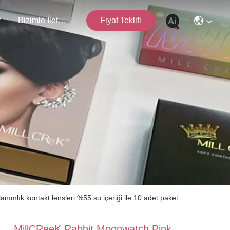
r
Bizimle İletişim
Fiyat Teklifi
ımlık kontakt lensleri %55 su içeriği ile 10 adet paket
MillCReeK Rabbit Moonwatch Pink