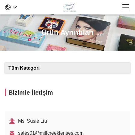
Ürün Ayrıntıları
Tüm Kategori
Bizimle İletişim
Ms. Susie Liu
sales01@millcreeklenses.com