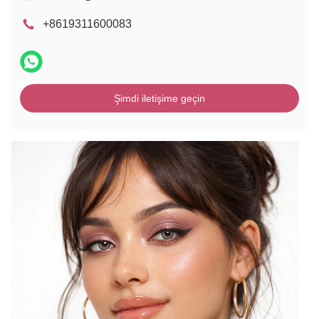
+8619311600083
Şimdi iletişime geçin