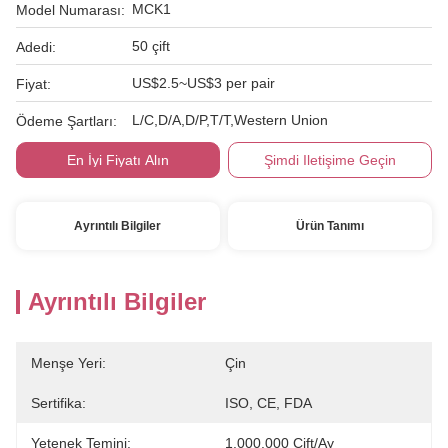
MCK1
Model Numarası:
50 çift
Adedi:
US$2.5~US$3 per pair
Fiyat:
L/C,D/A,D/P,T/T,Western Union
Ödeme Şartları:
En İyi Fiyatı Alın
Şimdi Iletişime Geçin
Ayrıntılı Bilgiler
Ürün Tanımı
Ayrıntılı Bilgiler
Menşe Yeri:
Çin
Sertifika:
ISO, CE, FDA
Yetenek Temini:
1.000.000 Çift/ay