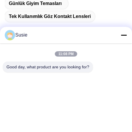
Günlük Giyim Temasları
Tek Kullanımlık Göz Kontakt Lensleri
Susie
Hızlı iletişim
11:08 PM
Good day, what product are you looking for?
Adres
1101 No'lu Oda, 5 No'lu Bina, Gaosheng Times Meydanı,
789 Zhongyi 1. Yol, Yuhua Bölgesi, Changsha, Hunan, Çin
Tel
86-19311600083
E-posta
sales01@millcreeklenses.com