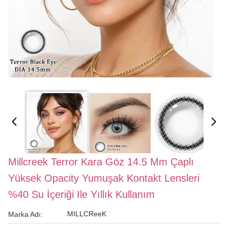
Millcreek Terror Kara Göz 14.5 Mm Çaplı
Yüksek Opacity Yumuşak Kontakt Lensleri
%40 Su İçeriği Ile Yıllık Kullanım
MILLCReeK
Marka Adı: