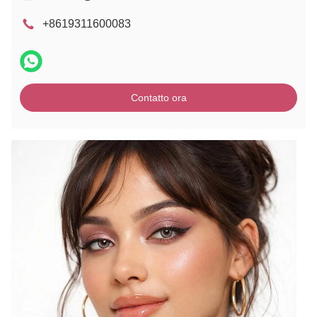
+8619311600083
Contatto ora