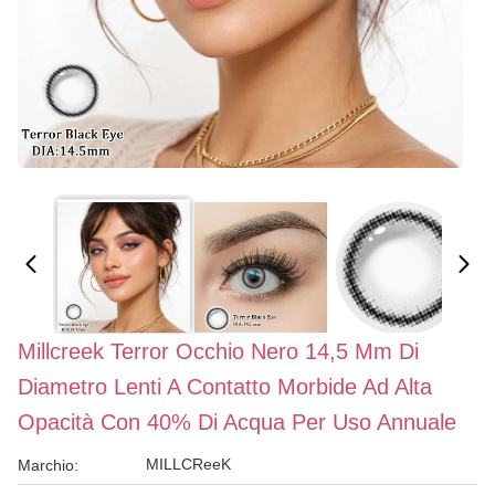
Millcreek Terror Occhio Nero 14,5 Mm Di
Diametro Lenti A Contatto Morbide Ad Alta
Opacità Con 40% Di Acqua Per Uso Annuale
MILLCReeK
Marchio: