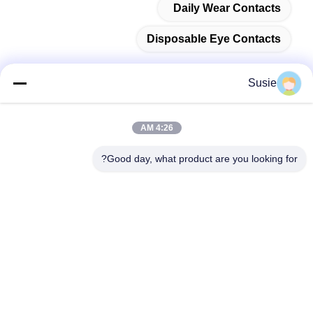
Daily Wear Contacts
Disposable Eye Contacts
Susie
اتصال سريع
4:26 AM
العنوان
Good day, what product are you looking for?
غرفة 1101، المبنى 5، ساحة Gaosheng Times، رقم 789 طريق
Zhongyi الأول، منطقة Yuhua، تشانغشا، هونان، الصين
الهاتف
86-19311600083
البريد الإلكتروني
sales01@millcreeklenses.com