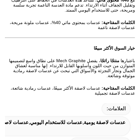
مع
40% محتوى مائي
، تساعد هذه العدسات في الحفاظ على الترطيب
وتقليل الجفاف أثناء الارتداء. تدعم مادة العدسة الناعمة تجربة سلسة
ومريحة، حتى للاستخدام اليومي الممتد.
الكلمات المفتاحية:
عدسات بمحتوى مائي 40%، عدسات ملونة مريحة،
عدسات لاصقة ناعمة
خيار السوق الأكثر مبيعًا
باعتبارها
منتجًا رائجًا
، يفضل Mech Graphite على نطاق واسع لتصميمها
المتوازن من حيث اللون وأسلوبها القابل للارتداء. إنها مناسبة لعشاق
الجمال وتجار التجزئة والأسواق التي تبحث عن عدسات لاصقة رمادية
موثوقة وشائعة.
الكلمات المفتاحية:
عدسات لاصقة الأكثر مبيعًا، عدسات رمادية شائعة،
عدسات لاصقة تجميلية
العلامات:
عدسات لاصقة يومية,عدسات للاستخدام اليومي,عدسات لاصقة ل