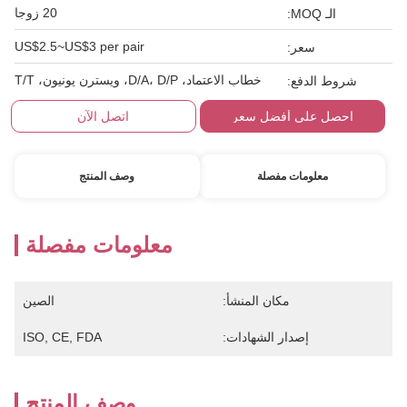
20 زوجا
الـ MOQ:
US$2.5~US$3 per pair
سعر:
خطاب الاعتماد، D/A، D/P، ويسترن يونيون، T/T
شروط الدفع:
احصل على أفضل سعر
اتصل الآن
معلومات مفصلة
وصف المنتج
معلومات مفصلة
مكان المنشأ:
الصين
إصدار الشهادات:
ISO, CE, FDA
وصف المنتج