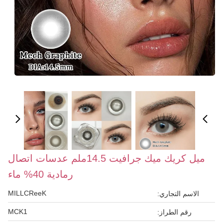
ميل كريك ميك جرافيت 14.5ملم عدسات اتصال
رمادية 40% ماء
MILLCReeK
الاسم التجاري:
MCK1
رقم الطراز: