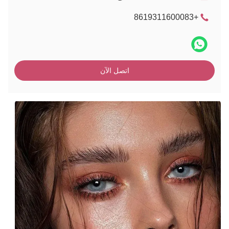
+8619311600083
اتصل الآن