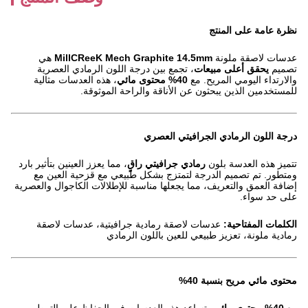
نظرة عامة على المنتج
عدسات لاصقة ملونة
MillCReeK Mech Graphite 14.5mm
هي
تصميم
يحقق أعلى مبيعات
، تجمع بين درجة اللون الرمادي العصرية
والارتداء اليومي المريح. مع
40% محتوى مائي
، هذه العدسات مثالية
للمستخدمين الذين يبحثون عن الأناقة والراحة الموثوقة.
درجة اللون الرمادي الجرافيتي العصري
تتميز هذه العدسة بلون
رمادي جرافيتي راقٍ
، مما يعزز العينين بتأثير بارد
ومتطور. تم تصميم الدرجة لتمتزج بشكل طبيعي مع قزحية العين مع
إضافة العمق والتعريف، مما يجعلها مناسبة للإطلالات الكاجوال والعصرية
على حد سواء.
الكلمات المفتاحية:
عدسات لاصقة رمادية جرافيتية، عدسات لاصقة
رمادية ملونة، تعزيز طبيعي للعين باللون الرمادي
محتوى مائي مريح بنسبة 40%