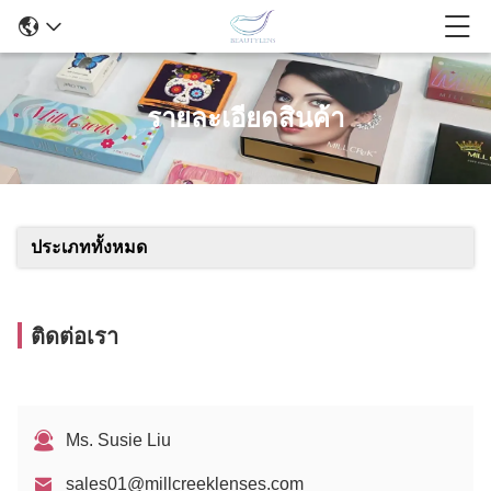
รายละเอียดสินค้า
ประเภททั้งหมด
ติดต่อเรา
Ms. Susie Liu
sales01@millcreeklenses.com