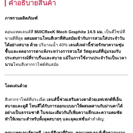
คําอธิบายสินค้า
ภาพรวมผลิตภัณฑ์
คอนแทคเลนส์สี
MillCReeK Mech Graphite 14.5 มม.
เป็นดีไซน์ที่
ขายดีที่สุด
ผสมผสานโทนสีเทาที่ทันสมัยเข้ากับการสวมใส่ประจำวัน
ได้อย่างสบาย ด้วย
ปริมาณน้ำ 40%
เลนส์เหล่านี้ช่วยรักษาความชุ่ม
ชื้นและลดอาการตาแห้งระหว่างการสวมใส่ วัสดุเลนส์ที่นุ่มรองรับ
ประสบการณ์ที่ราบรื่นและสบาย แม้ในการใช้งานประจำวันเป็นเวลา
นาน
โทนสีเทากราไฟต์ทันสมัย
โดดเด่นด้วย
สีเทากราไฟต์ที่ประณีต
เลนส์นี้ช่วยเสริมดวงตาด้วยเอฟเฟกต์ที่เย็น
สบายและดูดี โทนสีได้รับการออกแบบมาให้ผสมผสานกับม่านตาได้
อย่างเป็นธรรมชาติ ในขณะเดียวกันก็เพิ่มความลึกและความคมชัด
ทำให้เหมาะสำหรับทั้งลุคสบายๆ และลุคแฟชั่น
คำสำคัญ:
คอนแทคเลนส์ขายดี, เลนส์สีเทาที่นิยม, คอนแทคเลนส์เพื่อความงาม