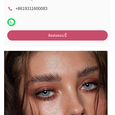
+8619311600083
ติดต่อตอนนี้