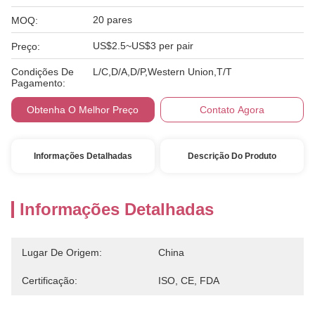
20 pares
MOQ:
US$2.5~US$3 per pair
Preço:
Condições De
L/C,D/A,D/P,Western Union,T/T
Pagamento:
Obtenha O Melhor Preço
Contato Agora
Informações Detalhadas
Descrição Do Produto
Informações Detalhadas
Lugar De Origem:
China
Certificação:
ISO, CE, FDA