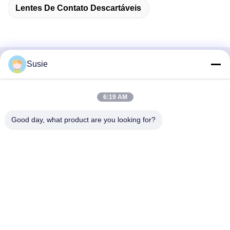
Lentes De Contato Descartáveis
Susie
Contato rápido
Endereço
6:19 AM
Sala 1101, Edifício 5, Gaosheng Times Square, n.o 789
Good day, what product are you looking for?
Zhongyi 1st Road, distrito de Yuhua, Changsha, Hunan,
China
Telefone
86-19311600083
E-mail
sales01@millcreeklenses.com