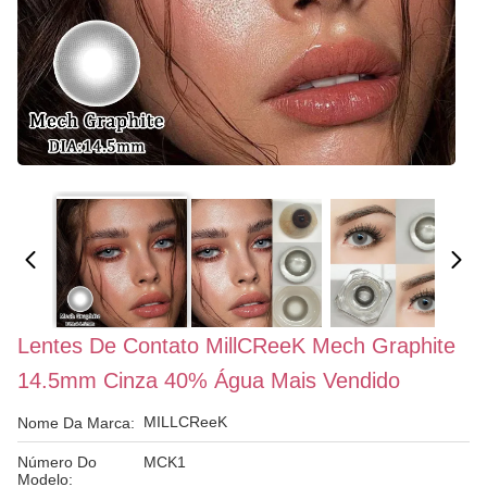
Lentes De Contato MillCReeK Mech Graphite
14.5mm Cinza 40% Água Mais Vendido
MILLCReeK
Nome Da Marca:
Número Do
MCK1
Modelo: