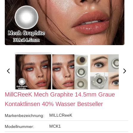
MillCReeK Mech Graphite 14.5mm Graue
Kontaktlinsen 40% Wasser Bestseller
MILLCReeK
Markenbezeichnung:
MCK1
Modellnummer: