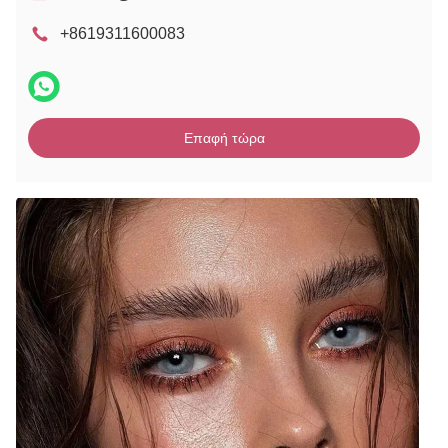
+8619311600083
Επαφή τώρα