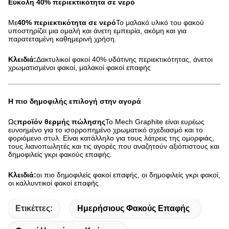
Εύκολη 40% περιεκτικότητα σε νερό
Με
40% περιεκτικότητα σε νερό
Το μαλακό υλικό του φακού
υποστηρίζει μια ομαλή και άνετη εμπειρία, ακόμη και για
παρατεταμένη καθημερινή χρήση.
Κλειδιά:
Δακτυλικοί φακοί 40% υδάτινης περιεκτικότητας, άνετοι
χρωματισμένοι φακοί, μαλακοί φακοί επαφής
Η πιο δημοφιλής επιλογή στην αγορά
Ως
προϊόν θερμής πώλησης
Το Mech Graphite είναι ευρέως
ευνοημένο για το ισορροπημένο χρωματικό σχεδιασμό και το
φοριόμενο στυλ. Είναι κατάλληλο για τους λάτρεις της ομορφιάς,
τους λιανοπωλητές και τις αγορές που αναζητούν αξιόπιστους και
δημοφιλείς γκρι φακούς επαφής.
Κλειδιά:
οι πιο δημοφιλείς φακοί επαφής, οι δημοφιλείς γκρι φακοί,
οι καλλυντικοί φακοί επαφής
Ετικέττες:
Ημερήσιους Φακούς Επαφής