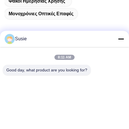
Φακοί Ημερήσιας Χρήσης
Μονοχρόνιες Οπτικές Επαφές
Susie
Γρήγορη επικοινωνία
8:11 AM
Διεύθυνση
Good day, what product are you looking for?
Δωμάτιο 1101, κτίριο 5, Gaosheng Times Square, αριθ. 789
Zhongyi 1st Road, περιοχή Yuhua, Changsha, Hunan, Κίνα
Τηλ.
86-19311600083
Ηλεκτρονικό ταχυδρομείο
sales01@millcreeklenses.com