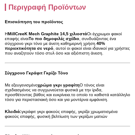
Περιγραφή Προϊόντων
Επισκόπηση του προϊόντος
Η
MillCreeK Mech Graphite 14,5 χιλιοστά
Οι έγχρωμοι φακοί
επαφής είναι
Το πιο δημοφιλές σχέδιο
, συνδυάζοντας ένα
σύγχρονο γκρι τόνο με άνετη καθημερινή χρήση.
40%
περιεκτικότητα σε νερό
, αυτοί οι φακοί είναι ιδανικοί για χρήστες
που αναζητούν τόσο στυλ όσο και αξιόπιστη άνεση.
Σύγχρονο Γκράφιτ Γκρίζο Τόνο
Με εξευγενισμένο
χρώμα γκρι γραφίτη
Ο τόνος είναι
σχεδιασμένος να συγχωνεύεται φυσικά με την ίριδα,
προσθέτοντας βάθος και ευκρίνεια.το οποίο το καθιστά κατάλληλο
τόσο για περιστασιακή όσο και για μοντέρνα εμφάνιση.
Κλειδιά:
γκράφιτ γκρι φακούς επαφής, γκρίζα χρωματισμένα
φακούς επαφής, φυσική βελτίωση των γκρίζων ματιών