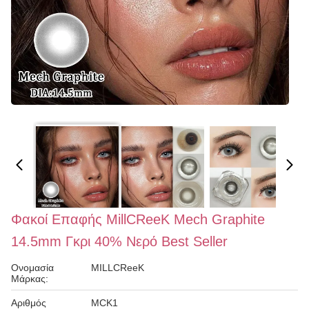
Φακοί Επαφής MillCReeK Mech Graphite
14.5mm Γκρι 40% Νερό Best Seller
Ονομασία
MILLCReeK
Μάρκας:
Αριθμός
MCK1