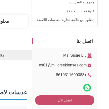
مجموعة العدسات
عبوة عدسات لاصقة
التعاون مع علامة تجارية للعدسات اللاصقة
معلو
اتصل بنا
Ms. Susie Liu
مكان
sales01@millcreeklenses.com
+8619311600083
عدسات لاصقة سنوية
اتصل الآن