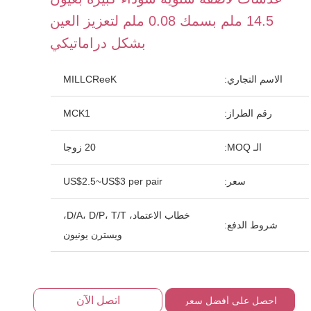
14.5 ملم بسمك 0.08 ملم لتعزيز العين
بشكل دراماتيكي
الاسم التجاري:
MILLCReeK
رقم الطراز:
MCK1
الـ MOQ:
20 زوجا
سعر:
US$2.5~US$3 per pair
خطاب الاعتماد، D/A، D/P، T/T،
شروط الدفع:
ويسترن يونيون
اتصل الآن
احصل على أفضل سعر