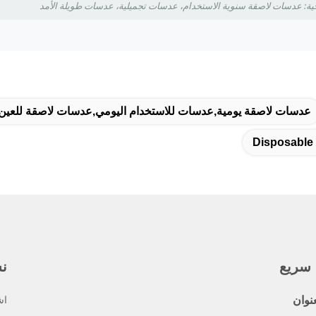
حية: عدسات لاصقة سنوية الاستخدام، عدسات تجميلية، عدسات طويلة الأمد
عدسات لاصقة يومية,عدسات للاستخدام اليومي,عدسات لاصقة للعين 
Disposable
 سريع
نش
عنوان
اش