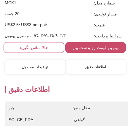
MCK1
شماره مدل:
20 جفت
مقدار تولیدی:
US$2.5~US$3 per pair
قیمت:
L/C، D/A، D/P، T/T، وسترن یونیون
شرایط پرداخت:
بهترین قیمت رو بدست بیار
حالا تماس بگیرید
اطلاعات دقیق
توضیحات محصول
اطلاعات دقیق
محل منبع:
چین
گواهی:
ISO, CE, FDA