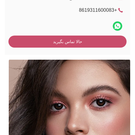
+8619311600083
حالا تماس بگیرید