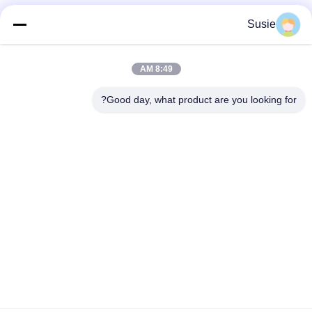
Susie
تماس سریع
8:49 AM
آدرس
Good day, what product are you looking for?
اتاق 1101، ساختمان 5، میدان تایمز گائوشنگ، شماره 789، جاده
اول ژونگی، منطقه یوهوا، چانگشا، هونان، چین
تلفن
86-19311600083
ایمیل
sales01@millcreeklenses.com
سیاست حفظ حریم خصوصی
|
نقشه سایت
| چین کیفیت خوب