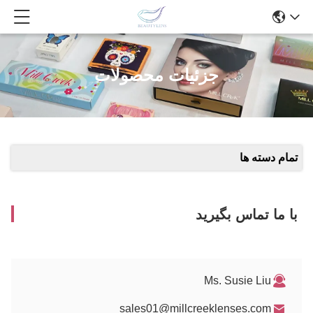
جزئیات محصولات
تمام دسته ها
با ما تماس بگیرید
Ms. Susie Liu
sales01@millcreeklenses.com